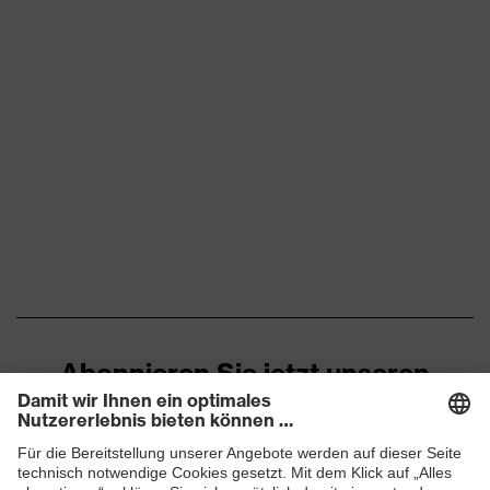
Flexbund, reflektierende
Designelemente,
Ausstattung
Stretcheinsätze, Vielzahl an
Taschen, teilweise mit Patte
Eignung für
staubig, trocken
Arbeitsumgebung
Flächengewicht
260
Oberstoff 1
Marketingfarbe
graphit
Material
Baumwolle, Elasthan®,
Oberstoff 1
Polyester
Abonnieren Sie jetzt unseren
Material
Newsletter
49 % Baumwolle, 49 %
Oberstoff 1 inkl.
Polyester, 2 % Elasthan®
Anteil
ZUM NEWSLETTER ANMELDEN