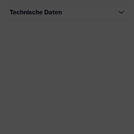
Technische Daten
Produktart
Arbeitskleidung
Produkttyp
Hose
Produktart
-
Untertypen
Produktfamilie
uvex suXXeed industry
Farbe
schwarz
Geschlecht
Damen
OEKO-TEX® STANDARD 100
Zertifikate
(S20-0516)