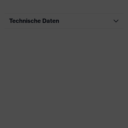
Technische Daten
Produktart
Arbeitskleidung
Produkttyp
Hose
Produktart
-
Untertypen
Produktfamilie
uvex suXXeed industry
Farbe
grau
Geschlecht
Damen
OEKO-TEX® STANDARD 100
Zertifikate
(S20-0516)