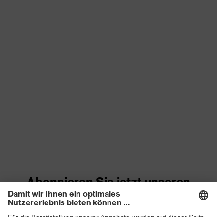
Flexbund, reflektierende
Designelemente,
Ausstattung
Stretcheinsätze, Vielzahl an
Taschen, teilweise mit Patte
Eignung für
staubig, trocken
Arbeitsumgebung
Flächengewicht
260
Oberstoff 1
Marketingfarbe
anthrazit
Material
Baumwolle, Elasthan®,
Oberstoff 1
Polyester
Abonnieren Sie jetzt unseren
Material
Newsletter
49 % Baumwolle, 49 %
Oberstoff 1 inkl.
Polyester, 2 % Elasthan®
Anteil