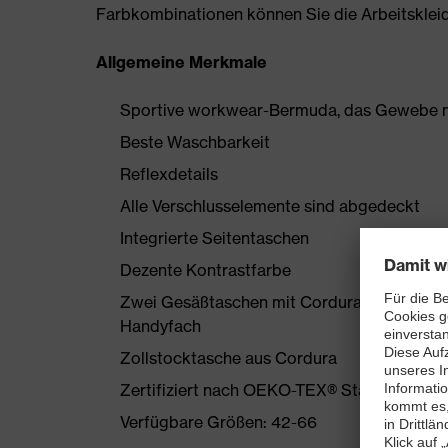
Farbkombinationen können Sie die Arbeitskleidun
Allgemeine Merkmale
Sportive workwear-Bermuda, das Gewebe mi
Beste Waschbarkeit
Reflexdetails
Alle Verschlusselemente sind abgedeckt
Integrierte Seitentaschen
Dezente Kontrastfarbe
Zwei Gesäßtaschen mit Cordura verstärkt, 
Handyfach
Zollstocktasche aus Cordura
Zertifiziert nach OEKO-TEX® Standard 100
Verfügbare Größen: 42-66