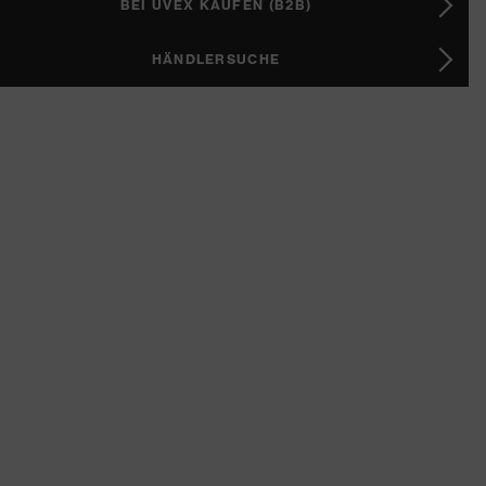
BEI UVEX KAUFEN (B2B)
HÄNDLERSUCHE