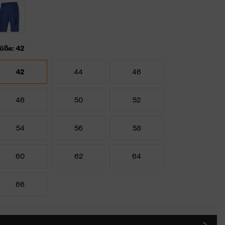
öße: 42
42
44
46
48
50
52
54
56
58
60
62
64
66