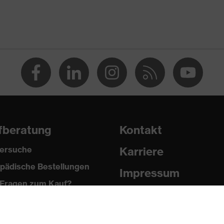
 % Polyester, 2 % Elasthan®
fberatung
Kontakt
ersuche
Karriere
pädische Bestellungen
®, Polyester
Impressum
Fragen zum Kauf?
Datenschutz
 % Polyester, 2 % Elasthan®
Newsletter