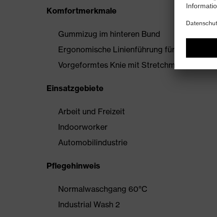
Komfortmerkmale
Gummizug im hinteren Bund
Ergonomische Linienführung für mehr Bewe
Vorgeformtes Knie mit Stretchmaterial
Einsatzgebiete
Arbeit und Freizeit
Indoorworker
Automobilindustrie
Pflegehinweis
Normalwaschgang 60°C
Industrial Wash 2