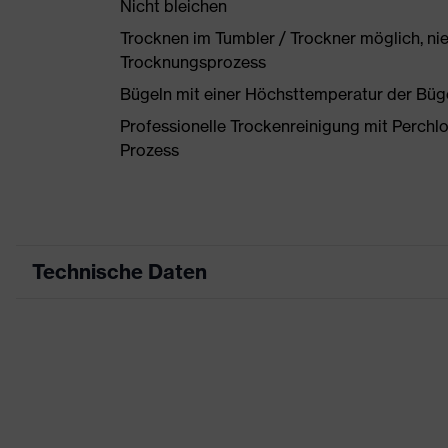
Nicht bleichen
Trocknen im Tumbler / Trockner möglich, ni
Trocknungsprozess
Bügeln mit einer Höchsttemperatur der Büg
Professionelle Trockenreinigung mit Perchl
Prozess
Technische Daten
Produktart
Arbeitskleidung
Produkttyp
Hose
Produktart Untertypen
-