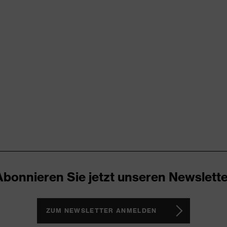
try
RD 100 (S20-0516)
ende Designelemente, Stretcheinsätze, Vielzahl an Taschen,
Abonnieren Sie jetzt unseren Newslette
ZUM NEWSLETTER ANMELDEN
®, Polyester