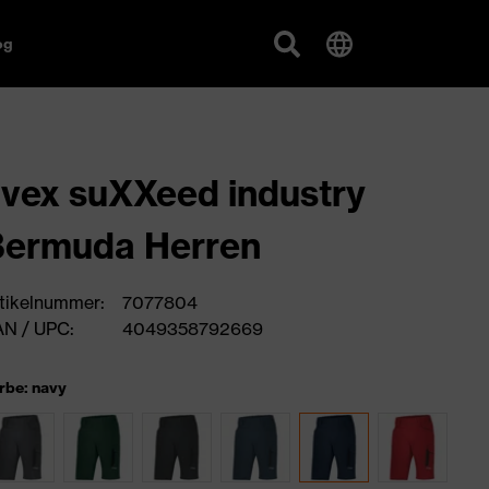
og
vex suXXeed industry
Bermuda Herren
tikelnummer:
7077804
N / UPC:
4049358792669
rbe: navy