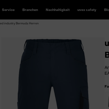
Service
Branchen
Nachhaltigkeit
uvex safety
Bl
ed industry Bermuda Herren
u
Ar
EA
Fa