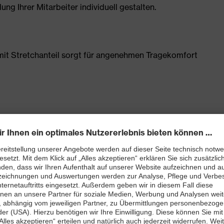
g Ihrer Mitarbeiter individuell gestalten.
t Stretchanteil sorgt für angenehmen Tragekomfort
Schenkeltasche mit hohem Volumen und integriertem