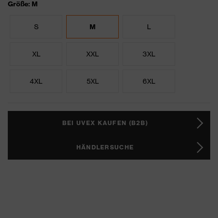
Größe: M
S
M
L
XL
XXL
3XL
4XL
5XL
6XL
BEI UVEX KAUFEN (B2B)
HÄNDLERSUCHE