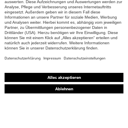
Anteil
Material
Polyester
Oberstoff 2
Material
Oberstoff 2 inkl.
100 % Polyester
Anteil
Material
Kunststoff
Verschluss
Shops
Online-Shop für B2B-Kunden
Passform
Regular Fit
Online-Shop für Personaldienstleister
Produkttyp
Arbeitsjacke
Online-Shop für Laserschutzprodukte
Untertypen
uvex Optik Shop Fürth
Verschluss
Reißverschluss
E | 3 Store