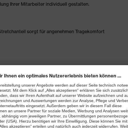
g Ihrer Mitarbeiter individuell gestalten.
tretchanteil sorgt für angenehmen Tragekomfort
Schenkeltasche mit hohem Volumen und integriertem
0