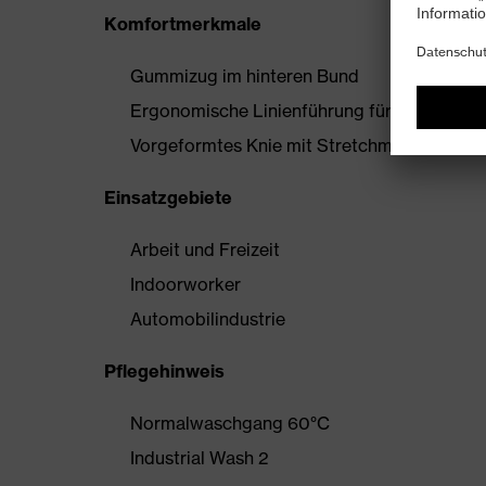
Komfortmerkmale
Gummizug im hinteren Bund
Ergonomische Linienführung für mehr Bewe
Vorgeformtes Knie mit Stretchmaterial
Einsatzgebiete
Arbeit und Freizeit
Indoorworker
Automobilindustrie
Pflegehinweis
Normalwaschgang 60°C
Industrial Wash 2