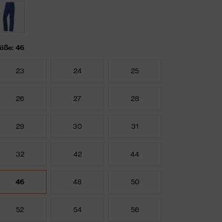
öße: 46
23
24
25
26
27
28
29
30
31
32
42
44
46
48
50
52
54
56