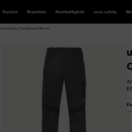
Service
Branchen
Nachhaltigkeit
uvex safety
Bl
ed industry Cargohose Herren
u
C
Ar
EA
Fa