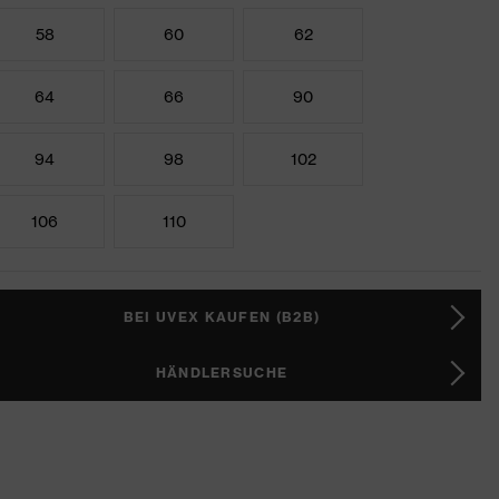
58
60
62
64
66
90
94
98
102
106
110
BEI UVEX KAUFEN (B2B)
HÄNDLERSUCHE