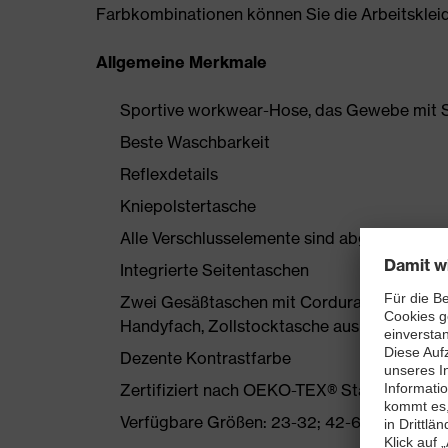
Farbkombinationen können Sie die Arbeitskleidun
Allgemeine Merkmale
Sportive workwear-Hose, das Gewebe mit S
Beste Waschbarkeit
Reflexdetails
Kniepolstertasche
Alle Verschlusselemente sind abgedeckt
Integrierte Seitentaschen
Zwei Gesäßtaschen mit Cordura verstärkt, 
Handyfach, Zollstocktasche aus Cordura
Dezente Kontrastfarbe
Zertifiziert nach OEKO-TEX® Standard 100
Verfügbare Größen: 23-32; 42-66 und 90-11