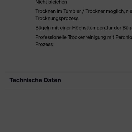
Nicht bleichen
Trocknen im Tumbler / Trockner möglich, ni
Trocknungsprozess
Bügeln mit einer Höchsttemperatur der Büg
Professionelle Trockenreinigung mit Perchl
Prozess
Technische Daten
Produktart
Arbeitskleidung
Produkttyp
Hose
Produktart Untertypen
-