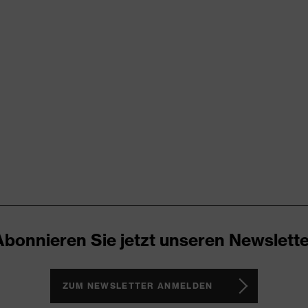
try
RD 100 (S20-0516)
ende Designelemente, Stretcheinsätze, Vielzahl an Taschen,
Abonnieren Sie jetzt unseren Newslette
ZUM NEWSLETTER ANMELDEN
®, Polyester