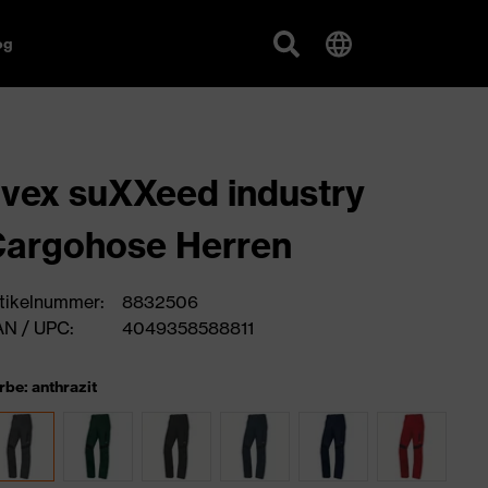
og
vex suXXeed industry
argohose Herren
tikelnummer:
8832506
N / UPC:
4049358588811
rbe: anthrazit