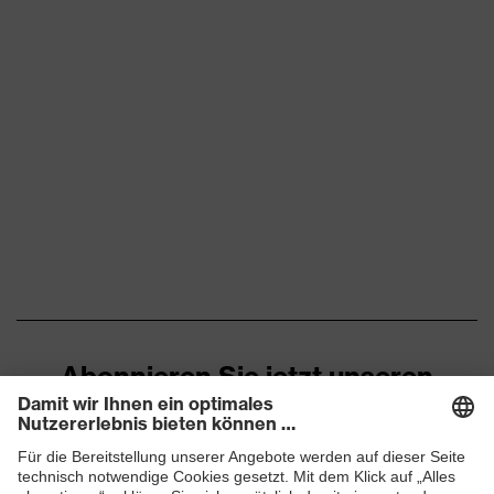
Flexbund, reflektierende
Designelemente,
Ausstattung
Stretcheinsätze, Vielzahl an
Taschen, teilweise mit Patte
Eignung für
staubig, trocken
Arbeitsumgebung
Flächengewicht
260
Oberstoff 1
Marketingfarbe
anthrazit
Material
Baumwolle, Elasthan®,
Oberstoff 1
Polyester
Abonnieren Sie jetzt unseren
Material
Newsletter
49 % Baumwolle, 49 %
Oberstoff 1 inkl.
Polyester, 2 % Elasthan®
Anteil
ZUM NEWSLETTER ANMELDEN