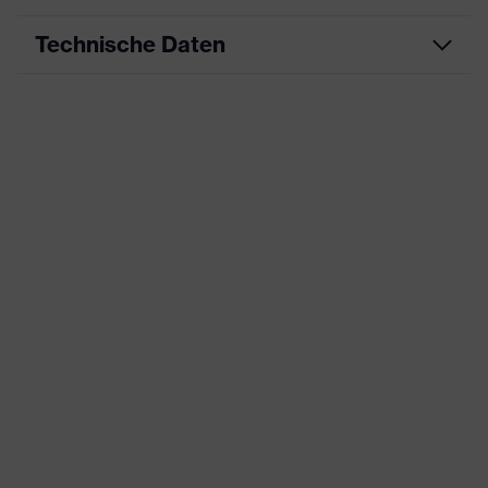
Technische Daten
Produktart
Arbeitskleidung
Produkttyp
Hose
Produktart
-
Untertypen
Produktfamilie
uvex suXXeed industry
Farbe
grau
Geschlecht
Herren
OEKO-TEX® STANDARD 100
Zertifikate
(S20-0516)