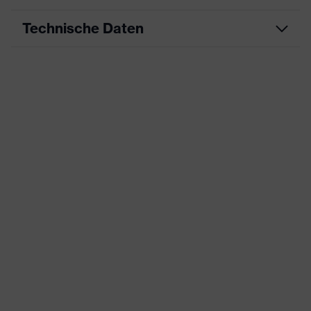
Technische Daten
Produktart
Arbeitskleidung
Produkttyp
Hose
Produktart
-
Untertypen
Produktfamilie
uvex suXXeed industry
Farbe
grau
Geschlecht
Herren
OEKO-TEX® STANDARD 100
Zertifikate
(S20-0516)