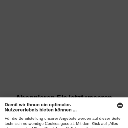
Flexbund, reflektierende
Designelemente,
Ausstattung
Stretcheinsätze, Vielzahl an
Taschen, teilweise mit Patte
Eignung für
staubig, trocken
Arbeitsumgebung
Flächengewicht
260
Oberstoff 1
Marketingfarbe
anthrazit
Material
Baumwolle, Elasthan®,
Oberstoff 1
Polyester
Abonnieren Sie jetzt unseren
Material
Newsletter
49 % Baumwolle, 49 %
Oberstoff 1 inkl.
Polyester, 2 % Elasthan®
Anteil
ZUM NEWSLETTER ANMELDEN