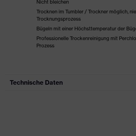
Nicht bleichen
Trocknen im Tumbler / Trockner möglich, ni
Trocknungsprozess
Bügeln mit einer Höchsttemperatur der Büg
Professionelle Trockenreinigung mit Perchl
Prozess
Technische Daten
Produktart
Arbeitskleidung
Produkttyp
Hose
Produktart Untertypen
-