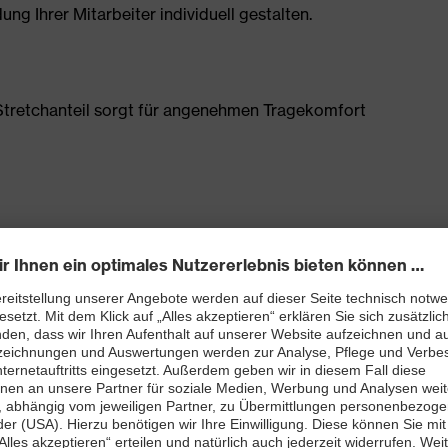
g Ihrer Mitarbeiter individuell gestalten.
tretchanteil sorgt für angenehmen Tragekomfort
Schenkeltasche mit hohem Volumen und integriertem
0