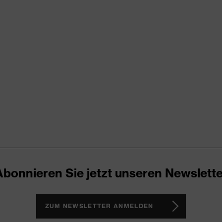
try
RD 100 (S20-0516)
ende Designelemente, Stretcheinsätze, Vielzahl an Taschen,
Abonnieren Sie jetzt unseren Newslette
®, Polyester
ZUM NEWSLETTER ANMELDEN