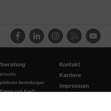
 % Polyester, 2 % Elasthan®
fberatung
Kontakt
®, Polyester
ersuche
Karriere
pädische Bestellungen
Impressum
 % Polyester, 2 % Elasthan®
Fragen zum Kauf?
Datenschutz
Newsletter