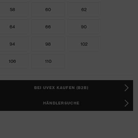
58
60
62
64
66
90
94
98
102
106
110
BEI UVEX KAUFEN (B2B)
HÄNDLERSUCHE