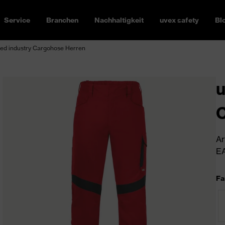
Service
Branchen
Nachhaltigkeit
uvex safety
Bl
ed industry Cargohose Herren
u
C
Ar
EA
Fa