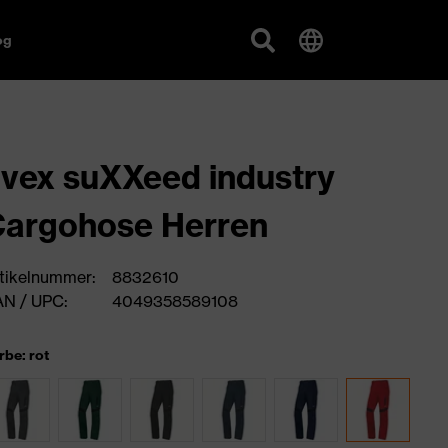
og
vex suXXeed industry
argohose Herren
tikelnummer:
8832610
N / UPC:
4049358589108
rbe: rot