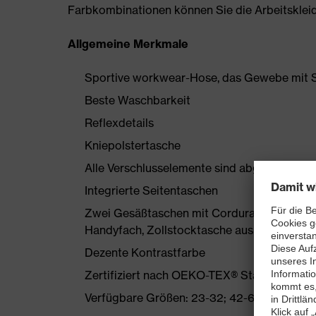
Farbkombinationen können Sie die Arbeitskleidun
Allgemeine Merkmale
Sportive workwear-Hose, das Gewebe mit S
Beste Waschbarkeit
Reflexdetails
Kniepolstertasche
Alle Verschlusselemente sind abgedeckt
Integrierte Seitentaschen
Zwei Gesäßtaschen mit Cordura verstärkt, 
Handyfach, Zollstocktasche aus Cordura
Dezente Kontrastfarbe
Zertifiziert nach OEKO-TEX® Standard 100
Verfügbare Größen: 23-32; 42-66 und 90-11