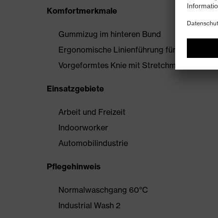
Komfortmerkmale
Gummizug im hinteren Bund
Ergonomische Linienführung für mehr Bewe
Vorgeformtes Knie mit Stretchmaterial
Einsatzgebiete
Arbeit und Freizeit
Indoorworker
Automobilindustrie
Pflegehinweis
Normalwaschgang 60°C
Industrial Wash 2