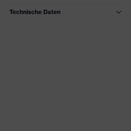
Technische Daten
Produktart
Arbeitskleidung
Produkttyp
Hose
Produktart
-
Untertypen
Produktfamilie
uvex suXXeed industry
Farbe
rot
Geschlecht
Herren
OEKO-TEX® STANDARD 100
Zertifikate
(S20-0516)