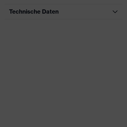
Technische Daten
Produktart
Arbeitskleidung
Produkttyp
Hose
Produktart
-
Untertypen
Produktfamilie
uvex suXXeed industry
Farbe
rot
Geschlecht
Herren
OEKO-TEX® STANDARD 100
Zertifikate
(S20-0516)