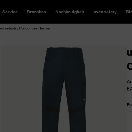
Service
Branchen
Nachhaltigkeit
uvex safety
Bl
ed industry Cargohose Herren
u
C
Ar
EA
Fa