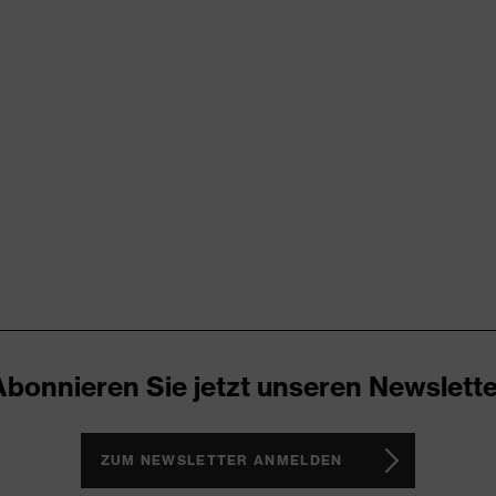
try
RD 100 (S20-0516)
ende Designelemente, Stretcheinsätze, Vielzahl an Taschen,
Abonnieren Sie jetzt unseren Newslette
ZUM NEWSLETTER ANMELDEN
®, Polyester