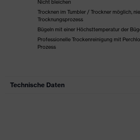
Nicht bleichen
Trocknen im Tumbler / Trockner möglich, ni
Trocknungsprozess
Bügeln mit einer Höchsttemperatur der Büg
Professionelle Trockenreinigung mit Perchl
Prozess
Technische Daten
Produktart
Arbeitskleidung
Produkttyp
Hose
Produktart Untertypen
-