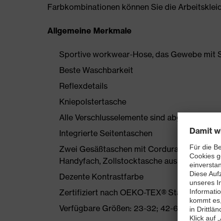
Farbkombinationen können Sie die Arbeitskleidun
Allgemeine Merkmale
Sportive workwear-Hose, das Gewebe mit S
Beste Waschbarkeit
Reflexdetails
Kniepolstertasche
Alle Verschlusselemente sind abgedeckt
Integrierte Seitentaschen
Zwei Gesäßtaschen mit Cordura verstärkt, 
Handyfach, Zollstocktasche aus Cordura
Dezente Kontrastfarbe
Zertifiziert nach OEKO-TEX® Standard 100
Verfügbare Größen: 23-32; 42-66 und 90-11