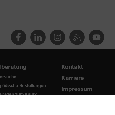
 % Polyester, 2 % Elasthan®
fberatung
Kontakt
ersuche
Karriere
pädische Bestellungen
®, Polyester
Impressum
Fragen zum Kauf?
Datenschutz
 % Polyester, 2 % Elasthan®
Newsletter