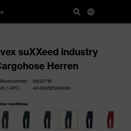
og
vex suXXeed industry
argohose Herren
tikelnummer:
8832716
N / UPC:
4049358589498
rbe: nachtblau