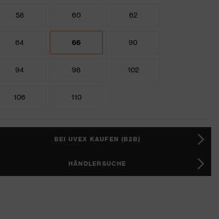
58
60
62
64
66
90
94
98
102
106
110
BEI UVEX KAUFEN (B2B)
HÄNDLERSUCHE