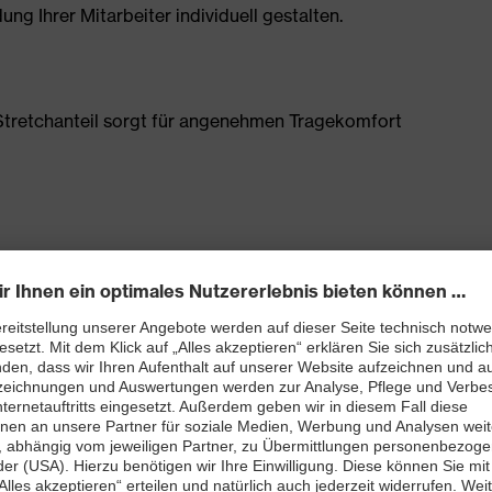
g Ihrer Mitarbeiter individuell gestalten.
tretchanteil sorgt für angenehmen Tragekomfort
Schenkeltasche mit hohem Volumen und integriertem
0