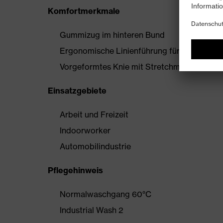
Komfortmerkmale
Gummizug im hinteren Bund
Ergonomische Linienführung für mehr Bewe
Vorgeformtes Knie mit Stretchmaterial
Einsatzgebiete
Arbeit und Freizeit
Indoorworker
Automobilindustrie
Pflegehinweis
Normalwaschgang 60°C
Industrial Wash 2