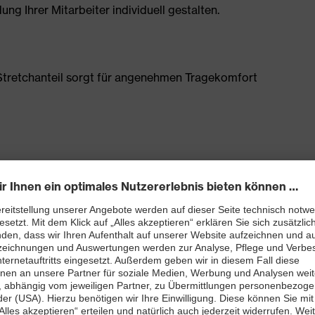
g Ihrer Mitarbeiter individuell gestalten.
tretchanteil sorgt für angenehmen Tragekomfort
Schenkeltasche mit hohem Volumen und integriertem
0