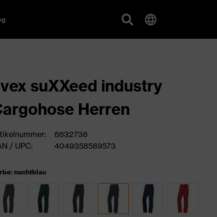
og
vex suXXeed industry
argohose Herren
tikelnummer:
8832738
N / UPC:
4049358589573
rbe: nachtblau