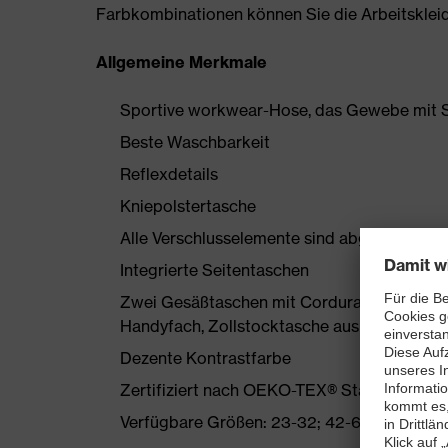
Farbkombinationen können Sie die Arbeitskleidun
Allgemeine Merkmale
Sportive workwear-Hose, das Gewebe mit S
Beste Waschbarkeit
Reflexdetails
Kniepolstertasche
Alle Verschlusselemente sind abgedeckt
Integrierte Seitentaschen
Zwei Gesäßtaschen mit Cordura verstärkt, 
Handyfach, Zollstocktasche aus Cordura
Dezente Kontrastfarbe
Zertifiziert nach OEKO-TEX® Standard 100
Verfügbare Größen: 23-32; 42-66 und 90-11