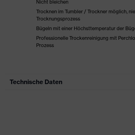
Nicht bleichen
Trocknen im Tumbler / Trockner möglich, ni
Trocknungsprozess
Bügeln mit einer Höchsttemperatur der Büg
Professionelle Trockenreinigung mit Perchl
Prozess
Technische Daten
Produktart
Arbeitskleidung
Produkttyp
Hose
Produktart Untertypen
-