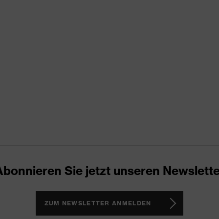
try
RD 100 (S20-0516)
ende Designelemente, Stretcheinsätze, Vielzahl an Taschen,
Abonnieren Sie jetzt unseren Newslette
ZUM NEWSLETTER ANMELDEN
®, Polyester