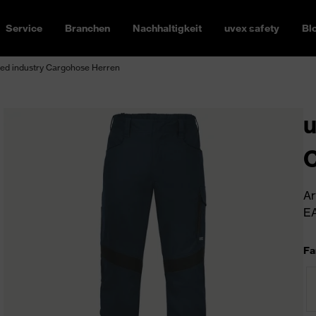
Service
Branchen
Nachhaltigkeit
uvex safety
Bl
ed industry Cargohose Herren
u
C
Ar
EA
Fa