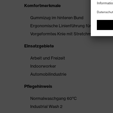
Komfortmerkmale
Gummizug im hinteren Bund
Ergonomische Linienführung für mehr Bewe
Vorgeformtes Knie mit Stretchmaterial
Einsatzgebiete
Arbeit und Freizeit
Indoorworker
Automobilindustrie
Pflegehinweis
Normalwaschgang 60°C
Industrial Wash 2