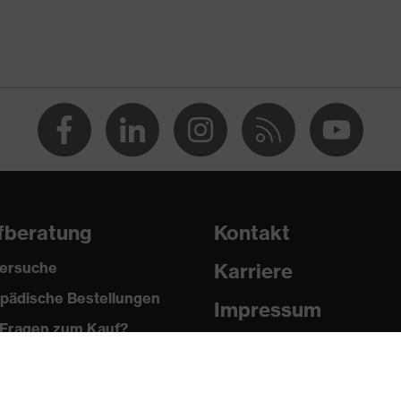
 % Polyester, 2 % Elasthan®
fberatung
Kontakt
ersuche
Karriere
pädische Bestellungen
®, Polyester
Impressum
Fragen zum Kauf?
Datenschutz
 % Polyester, 2 % Elasthan®
Newsletter