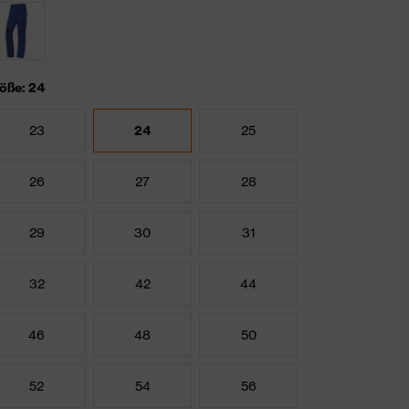
öße: 24
23
24
25
26
27
28
29
30
31
32
42
44
46
48
50
52
54
56