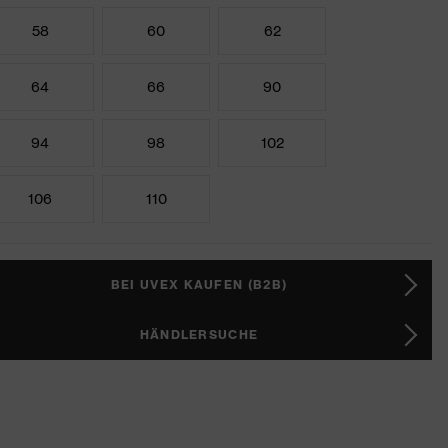
58
60
62
64
66
90
94
98
102
106
110
BEI UVEX KAUFEN (B2B)
HÄNDLERSUCHE