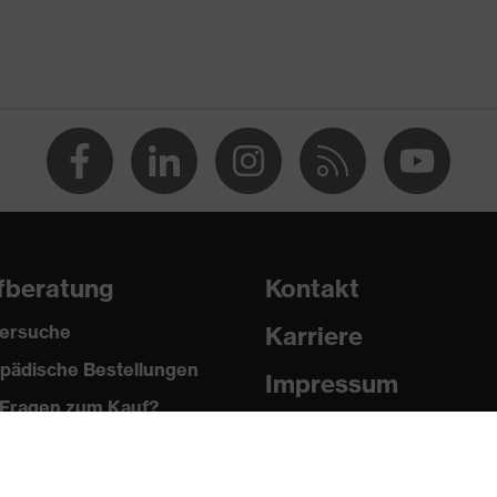
 % Polyester, 2 % Elasthan®
fberatung
Kontakt
ersuche
Karriere
pädische Bestellungen
®, Polyester
Impressum
Fragen zum Kauf?
Datenschutz
 % Polyester, 2 % Elasthan®
Newsletter