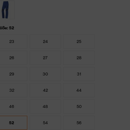
öße: 52
23
24
25
26
27
28
29
30
31
32
42
44
46
48
50
52
54
56