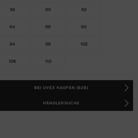
58
60
62
64
66
90
94
98
102
106
110
BEI UVEX KAUFEN (B2B)
HÄNDLERSUCHE