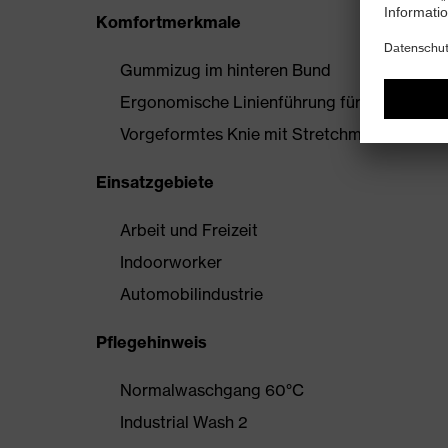
Komfortmerkmale
Gummizug im hinteren Bund
Ergonomische Linienführung für mehr Bewe
Vorgeformtes Knie mit Stretchmaterial
Einsatzgebiete
Arbeit und Freizeit
Indoorworker
Automobilindustrie
Pflegehinweis
Normalwaschgang 60°C
Industrial Wash 2