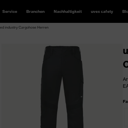
Service
Branchen
Nachhaltigkeit
uvex safety
Bl
ed industry Cargohose Herren
u
C
Ar
EA
Fa