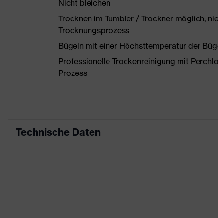
Nicht bleichen
Trocknen im Tumbler / Trockner möglich, ni
Trocknungsprozess
Bügeln mit einer Höchsttemperatur der Büg
Professionelle Trockenreinigung mit Perchl
Prozess
Technische Daten
Produktart
Arbeitskleidung
Produkttyp
Hose
Produktart Untertypen
-