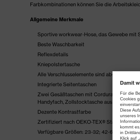
Farbkombinationen können Sie die Arbeitskleidun
Allgemeine Merkmale
Sportive workwear-Hose, das Gewebe mit S
Beste Waschbarkeit
Reflexdetails
Kniepolstertasche
Alle Verschlusselemente sind abgedeckt
Integrierte Seitentaschen
Zwei Gesäßtaschen mit Cordura verstärkt, 
Handyfach, Zollstocktasche aus Cordura
Dezente Kontrastfarbe
Zertifiziert nach OEKO-TEX® Standard 100
Verfügbare Größen: 23-32; 42-66 und 90-11