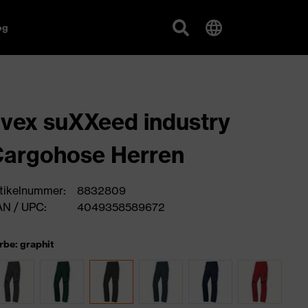
og
vex suXXeed industry
argohose Herren
tikelnummer:
8832809
N / UPC:
4049358589672
rbe: graphit