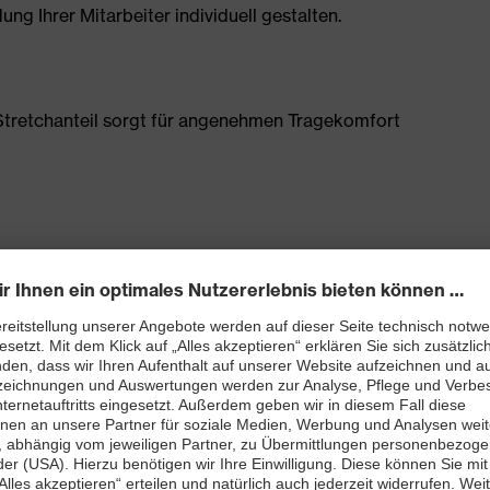
g Ihrer Mitarbeiter individuell gestalten.
tretchanteil sorgt für angenehmen Tragekomfort
Schenkeltasche mit hohem Volumen und integriertem
0