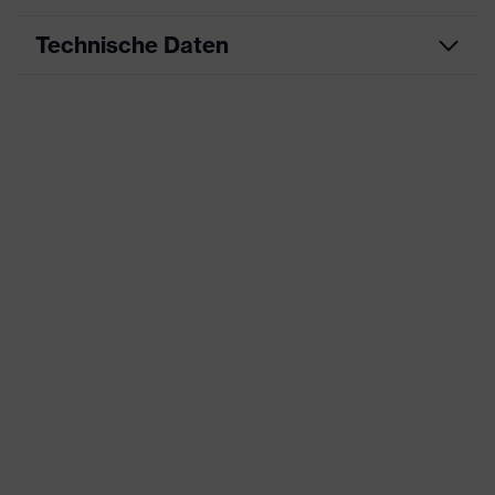
Technische Daten
Produktart
Arbeitskleidung
Produkttyp
Hose
Produktart
-
Untertypen
Produktfamilie
uvex suXXeed industry
Farbe
schwarz
Geschlecht
Herren
OEKO-TEX® STANDARD 100
Zertifikate
(S20-0516)