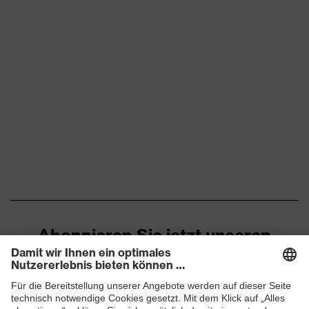
Flexbund, reflektierende
Designelemente,
Ausstattung
Stretcheinsätze, Vielzahl an
Taschen, teilweise mit Patte
Eignung für
staubig, trocken
Arbeitsumgebung
Flächengewicht
260
Oberstoff 1
Marketingfarbe
graphit
Material
Baumwolle, Elasthan®,
Oberstoff 1
Polyester
Abonnieren Sie jetzt unseren
Material
Newsletter
49 % Baumwolle, 49 %
Oberstoff 1 inkl.
Polyester, 2 % Elasthan®
Anteil
ZUM NEWSLETTER ANMELDEN