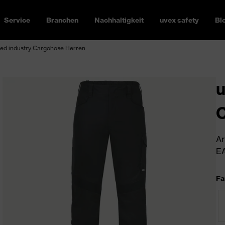
Service
Branchen
Nachhaltigkeit
uvex safety
Bl
ed industry Cargohose Herren
u
C
Ar
EA
Fa