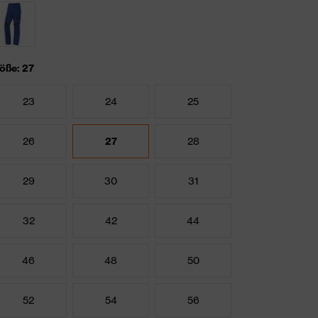
öße: 27
23
24
25
26
27
28
29
30
31
32
42
44
46
48
50
52
54
56