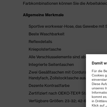
Farbkombinationen können Sie die Arbeitskleidun
Allgemeine Merkmale
Sportive workwear-Hose, das Gewebe mit S
Beste Waschbarkeit
Reflexdetails
Kniepolstertasche
Alle Verschlusselemente sind abgedeckt
Integrierte Seitentaschen
Zwei Gesäßtaschen mit Cordura verstärkt, 
Handyfach, Zollstocktasche aus Cordura
Dezente Kontrastfarbe
Zertifiziert nach OEKO-TEX® Standard 100
Verfügbare Größen: 23-32; 42-66 und 90-11