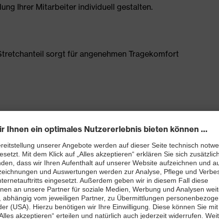
g Ihrer Mitarbeiter individuell gestalten.
tretchanteil sorgt für angenehmen Tragekomfort
Schenkeltasche mit hohem Volumen und integriertem
0