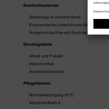
Komfortmerkmale
Gummizug im hinteren Bund
Ergonomische Linienführung für mehr Bewe
Vorgeformtes Knie mit Stretchmaterial
Einsatzgebiete
Arbeit und Freizeit
Indoorworker
Automobilindustrie
Pflegehinweis
Normalwaschgang 60°C
Industrial Wash 2