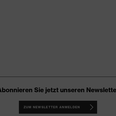
try
RD 100 (S20-0516)
ende Designelemente, Stretcheinsätze, Vielzahl an Taschen,
Abonnieren Sie jetzt unseren Newslette
ZUM NEWSLETTER ANMELDEN
®, Polyester