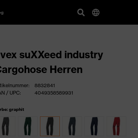
og
vex suXXeed industry
argohose Herren
tikelnummer:
8832841
N / UPC:
4049358589931
rbe: graphit