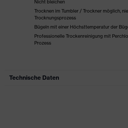
Nicht bleichen
Trocknen im Tumbler / Trockner möglich, ni
Trocknungsprozess
Bügeln mit einer Höchsttemperatur der Büg
Professionelle Trockenreinigung mit Perchl
Prozess
Technische Daten
Produktart
Arbeitskleidung
Produkttyp
Hose
Produktart Untertypen
-