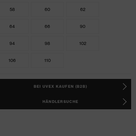
58
60
62
64
66
90
94
98
102
106
110
BEI UVEX KAUFEN (B2B)
HÄNDLERSUCHE