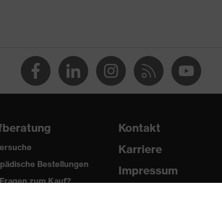
 % Polyester, 2 % Elasthan®
fberatung
Kontakt
ersuche
Karriere
pädische Bestellungen
®, Polyester
Impressum
Fragen zum Kauf?
Datenschutz
 % Polyester, 2 % Elasthan®
Newsletter