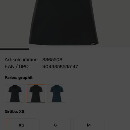
Artikelnummer:
8865508
EAN / UPC:
4049358595147
Farbe: graphit
Größe: XS
XS
S
M