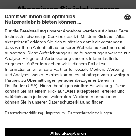
Verschluss
Abonnieren Sie jetzt unseren
Passform
Taillierter Schnitt
Newsletter
Produkttyp
Poloshirt
Untertypen
ZUM NEWSLETTER ANMELDEN
Verschluss
Knopfverschluss
Shops
Online-Shop für B2B-Kunden