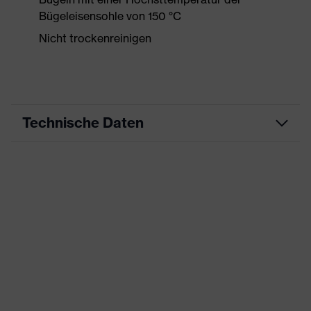
Bügeleisensohle von 150 °C
Nicht trockenreinigen
Technische Daten
Produktart
Arbeitskleidung
Produkttyp
Shirts
Produktart
-
Untertypen
Produktfamilie
uvex suXXeed industry
Farbe
schwarz