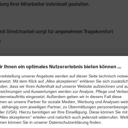
g Ihrer Mitarbeiter individuell gestalten.
it Stretchanteil sorgt für angenehmen Tragekomfort
n
n
Schenkeltasche mit hohem Volumen und integriertem
atztasche