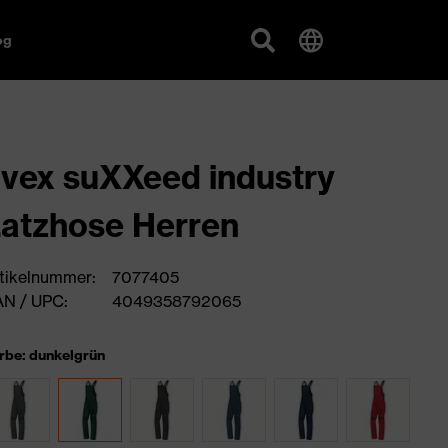
og
vex suXXeed industry
atzhose Herren
tikelnummer:
7077405
N / UPC:
4049358792065
rbe: dunkelgrün