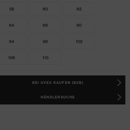
58
60
62
64
66
90
94
98
102
106
110
BEI UVEX KAUFEN (B2B)
HÄNDLERSUCHE