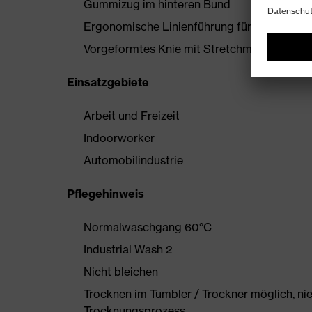
Gummizug im hinteren Bund
Ergonomische Linienführung für mehr Bewe
Vorgeformtes Knie mit Stretchmaterial
Einsatzgebiete
Arbeit und Freizeit
Indoorworker
Automobilindustrie
Pflegehinweis
Normalwaschgang 60°C
Industrial Wash 2
Nicht bleichen
Trocknen im Tumbler / Trockner möglich, ni
Trocknungsprozess