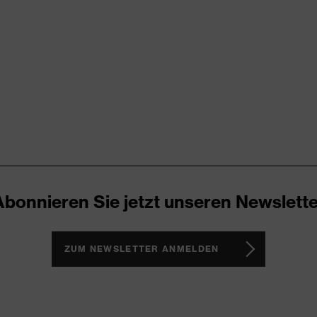
ARD 100 (S20-0516)
gnelemente, Stretcheinsätze, Träger, Vielzahl an Taschen,
Abonnieren Sie jetzt unseren Newslette
ZUM NEWSLETTER ANMELDEN
n®, Polyester
 % Polyester, 2 % Elasthan®