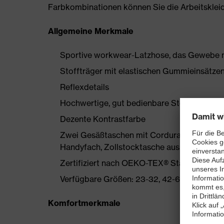
Farbkombinationen können Sie die Arbeitskleidun
Allgemeine Merkmale
Sportive workwear-Latzhose, das Gewebe m
Stoffträger mit elastischen Gummieinsätze
Reflexdetails
Hochwertige, gut bedienbare Steckschließe
Dezente Kontrastfarbe
Zwei Gesäßtaschen mit Cordura verstärkt, 
Handyfach, Zollstocktasche aus Cordura, L
Zertifiziert nach OEKO-TEX® Standard 100
Verfügbare Größen: 23-32, 42-66, 90-110
Komfortmerkmale