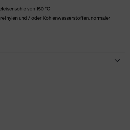
eleisensohle von 150 °C
orethylen und / oder Kohlenwasserstoffen, normaler
try