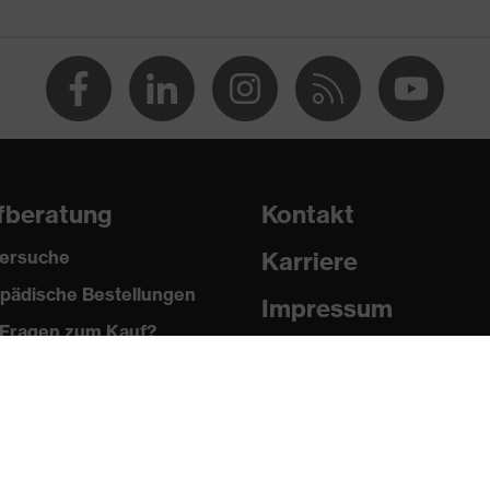
fberatung
Kontakt
ersuche
Karriere
pädische Bestellungen
n®, Polyester
Impressum
Fragen zum Kauf?
Datenschutz
 % Polyester, 2 % Elasthan®
Newsletter