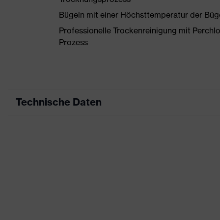
Bügeln mit einer Höchsttemperatur der Büg
Professionelle Trockenreinigung mit Perchl
Prozess
Technische Daten
Produktart
Arbeitskleidung
Produkttyp
Hose
Produktart Untertypen
-
Produktfamilie
uvex suXXeed indus
Farbe
grün