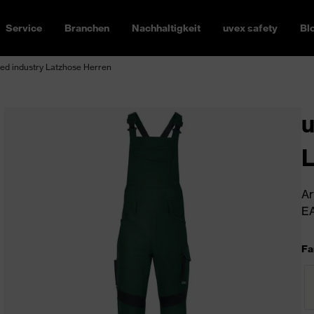
Service
Branchen
Nachhaltigkeit
uvex safety
Bl
ed industry Latzhose Herren
u
L
Ar
EA
Fa