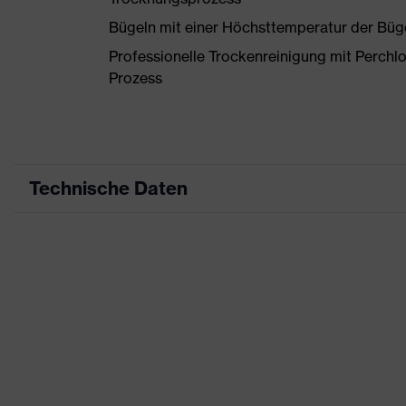
Bügeln mit einer Höchsttemperatur der Büg
Professionelle Trockenreinigung mit Perchl
Prozess
Technische Daten
Produktart
Arbeitskleidung
Produkttyp
Hose
Produktart Untertypen
-
Produktfamilie
uvex suXXeed indus
Farbe
grün