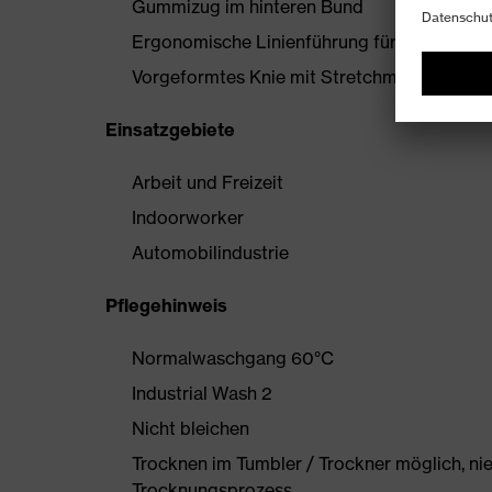
Gummizug im hinteren Bund
Ergonomische Linienführung für mehr Bewe
Vorgeformtes Knie mit Stretchmaterial
Einsatzgebiete
Arbeit und Freizeit
Indoorworker
Automobilindustrie
Pflegehinweis
Normalwaschgang 60°C
Industrial Wash 2
Nicht bleichen
Trocknen im Tumbler / Trockner möglich, ni
Trocknungsprozess