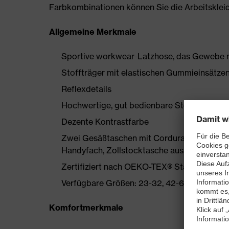
Farbkombinationen können Sie die Arbeitskleidun
Allgemeine Merkmale
Sportive workwear-Latzhose, das Gewebe m
Stoffträger mit elastischen Gummieinsätze
Reflexdetails
Hochwertige, gut bedienbare Steckschließe
Dezente Kontrastfarbe
Zwei Gesäßtaschen mit Cordura verstärkt, 
Handyfach, Zollstocktasche aus Cordura, L
Zertifiziert nach OEKO-TEX® Standard 100
Verfügbare Größen: 23-32, 42-66, 90-110
Komfortmerkmale