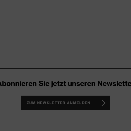
ARD 100 (S20-0516)
gnelemente, Stretcheinsätze, Träger, Vielzahl an Taschen,
Abonnieren Sie jetzt unseren Newslette
ZUM NEWSLETTER ANMELDEN
n®, Polyester
 % Polyester, 2 % Elasthan®