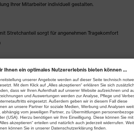
g Ihrer Mitarbeiter individuell gestalten.
it Stretchanteil sorgt für angenehmen Tragekomfort
n
n
Schenkeltasche mit hohem Volumen und integriertem
atztasche