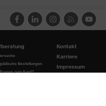
fberatung
Kontakt
ersuche
Karriere
pädische Bestellungen
n®, Polyester
Impressum
Fragen zum Kauf?
Datenschutz
 % Polyester, 2 % Elasthan®
Newsletter