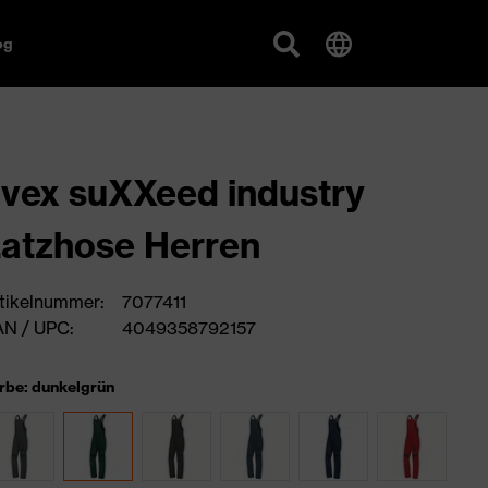
og
vex suXXeed industry
atzhose Herren
tikelnummer:
7077411
N / UPC:
4049358792157
rbe: dunkelgrün