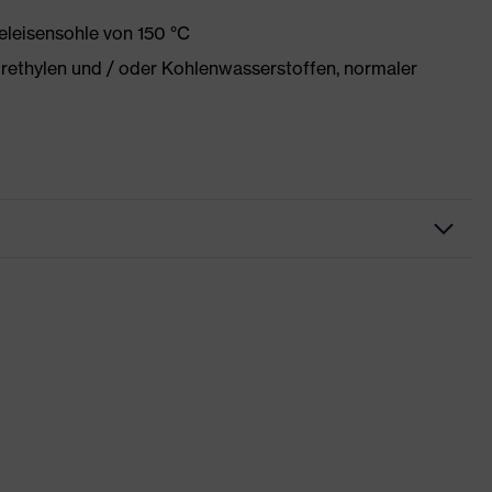
eleisensohle von 150 °C
orethylen und / oder Kohlenwasserstoffen, normaler
try