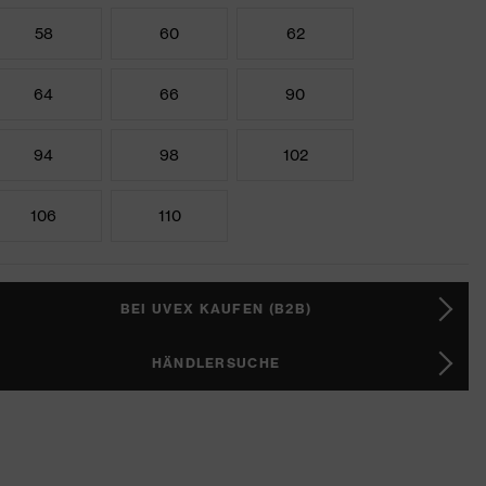
58
60
62
64
66
90
94
98
102
106
110
BEI UVEX KAUFEN (B2B)
HÄNDLERSUCHE