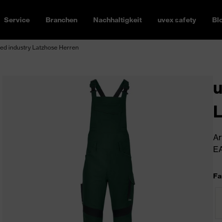
Service
Branchen
Nachhaltigkeit
uvex safety
Bl
ed industry Latzhose Herren
u
L
Ar
EA
Fa