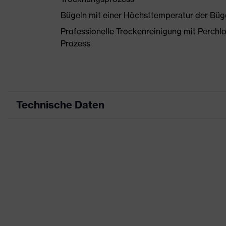
Bügeln mit einer Höchsttemperatur der Büg
Professionelle Trockenreinigung mit Perchl
Prozess
Technische Daten
Produktart
Arbeitskleidung
Produkttyp
Hose
Produktart Untertypen
-
Produktfamilie
uvex suXXeed indus
Farbe
schwarz