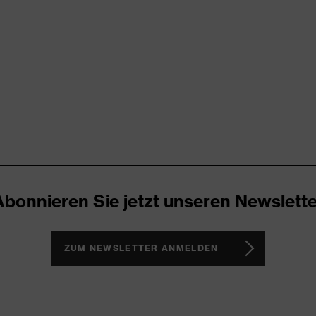
ARD 100 (S20-0516)
gnelemente, Stretcheinsätze, Träger, Vielzahl an Taschen,
Abonnieren Sie jetzt unseren Newslette
ZUM NEWSLETTER ANMELDEN
n®, Polyester
 % Polyester, 2 % Elasthan®