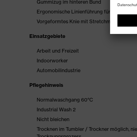
Gummizug im hinteren Bund
Ergonomische Linienführung für mehr Bewe
Vorgeformtes Knie mit Stretchmaterial
Einsatzgebiete
Arbeit und Freizeit
Indoorworker
Automobilindustrie
Pflegehinweis
Normalwaschgang 60°C
Industrial Wash 2
Nicht bleichen
Trocknen im Tumbler / Trockner möglich, ni
Trocknungsprozess