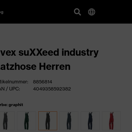
og
vex suXXeed industry
atzhose Herren
tikelnummer:
8856814
N / UPC:
4049358592382
rbe: graphit