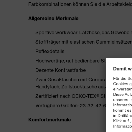
Farbkombinationen können Sie die Arbeitskleidun
Allgemeine Merkmale
Sportive workwear-Latzhose, das Gewebe m
Stoffträger mit elastischen Gummieinsätze
Reflexdetails
Hochwertige, gut bedienbare Steckschließe
Dezente Kontrastfarbe
Zwei Gesäßtaschen mit Cordura verstärkt, 
Handyfach, Zollstocktasche aus Cordura, L
Zertifiziert nach OEKO-TEX® Standard 100
Verfügbare Größen: 23-32, 42-66, 90-110
Komfortmerkmale