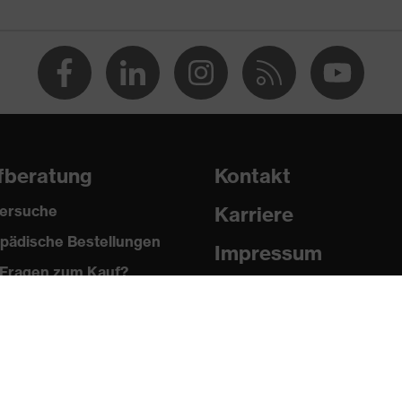
fberatung
Kontakt
ersuche
Karriere
pädische Bestellungen
n®, Polyester
Impressum
Fragen zum Kauf?
Datenschutz
 % Polyester, 2 % Elasthan®
Newsletter