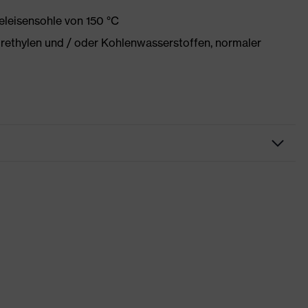
eleisensohle von 150 °C
orethylen und / oder Kohlenwasserstoffen, normaler
try