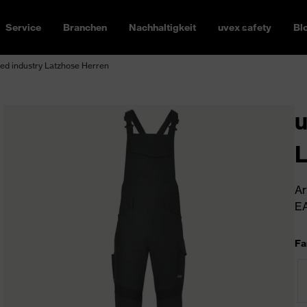
Service
Branchen
Nachhaltigkeit
uvex safety
Bl
ed industry Latzhose Herren
u
L
Ar
EA
Fa