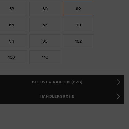
58
60
62
64
66
90
94
98
102
106
110
BEI UVEX KAUFEN (B2B)
HÄNDLERSUCHE