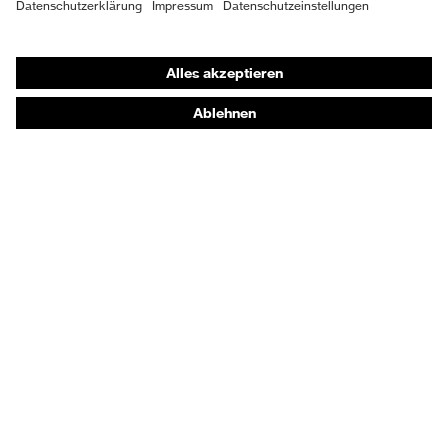
Shops
Online-Shop für B2B-Kunden
Online-Shop für Personaldienstleister
Online-Shop für Laserschutzprodukte
uvex Optik Shop Fürth
E | 3 Store
Kaufberatung
Händlersuche
Orthopädische Bestellungen
Noch Fragen zum Kauf?
Kontakt