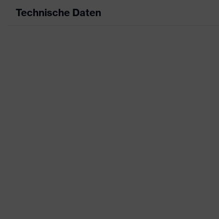
Technische Daten
Produktart
Ar
Produkttyp
Sh
Produktart Untertypen
-
Produktfamilie
uv
Farbe
bl
Geschlecht
-
Zertifikate
OE
Ausstattung
Bu
Eignung für Arbeitsumgebung
st