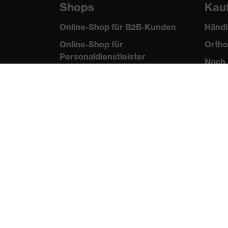
Shops
Kau
Online-Shop für B2B-Kunden
Händl
Online-Shop für
Ortho
Personaldienstleister
Noch 
Online-Shop für
Laserschutzprodukte
uvex Optik Shop Fürth
E | 3 Store