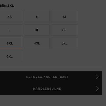
öße: 3XL
XS
S
M
L
XL
XXL
3XL
4XL
5XL
6XL
BEI UVEX KAUFEN (B2B)
HÄNDLERSUCHE