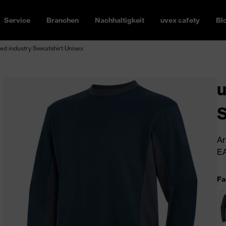
Service
Branchen
Nachhaltigkeit
uvex safety
Bl
d industry Sweatshirt Unisex
u
S
Ar
EA
Fa