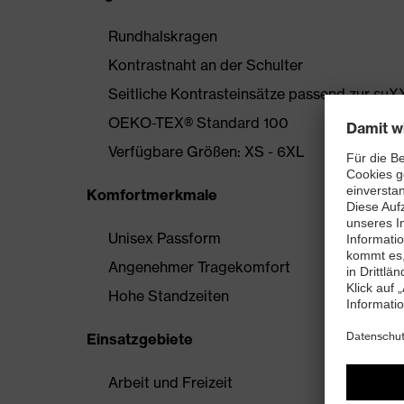
Rundhalskragen
Kontrastnaht an der Schulter
Seitliche Kontrasteinsätze passend zur suX
OEKO-TEX® Standard 100
Verfügbare Größen: XS - 6XL
Komfortmerkmale
Unisex Passform
Angenehmer Tragekomfort
Hohe Standzeiten
Einsatzgebiete
Arbeit und Freizeit