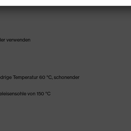
ller verwenden
edrige Temperatur 60 °C, schonender
eleisensohle von 150 °C