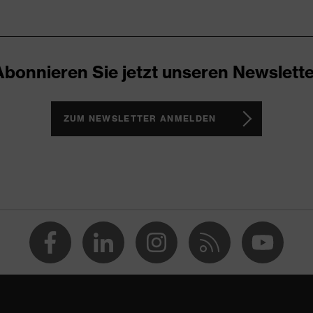
00
chtblau
Abonnieren Sie jetzt unseren Newslette
umwolle, Polyester
ZUM NEWSLETTER ANMELDEN
 % Baumwolle, 30 % Polyester
gular Fit
eatshirt