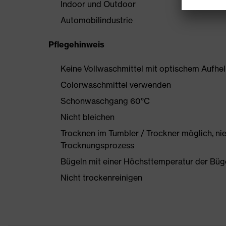
Indoor und Outdoor
Automobilindustrie
Pflegehinweis
Keine Vollwaschmittel mit optischem Aufhe
Colorwaschmittel verwenden
Schonwaschgang 60°C
Nicht bleichen
Trocknen im Tumbler / Trockner möglich, ni
Trocknungsprozess
Bügeln mit einer Höchsttemperatur der Büg
Nicht trockenreinigen