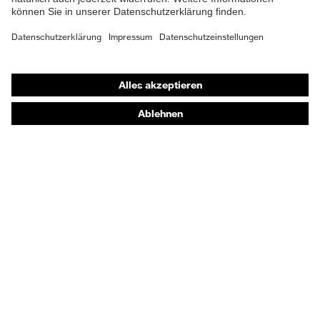
Shops
Online-Shop für B2B-Kunden
Online-Shop für Personaldienstleister
Online-Shop für Laserschutzprodukte
uvex Optik Shop Fürth
E | 3 Store
Kaufberatung
Händlersuche
Orthopädische Bestellungen
Noch Fragen zum Kauf?