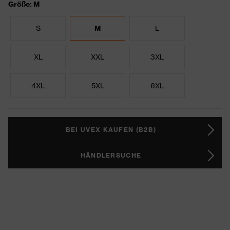
Größe: M
S
M
L
XL
XXL
3XL
4XL
5XL
6XL
BEI UVEX KAUFEN (B2B)
HÄNDLERSUCHE