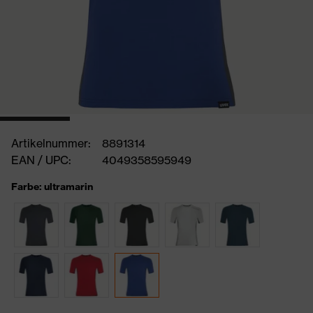
Artikelnummer:
8891314
EAN / UPC:
4049358595949
Farbe: ultramarin