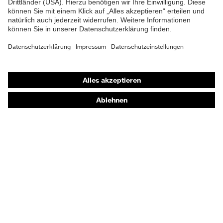
Shops
Online-Shop für B2B-Kunden
Online-Shop für Personaldienstleister
Online-Shop für Laserschutzprodukte
uvex Optik Shop Fürth
E | 3 Store
Kaufberatung
Händlersuche
Orthopädische Bestellungen