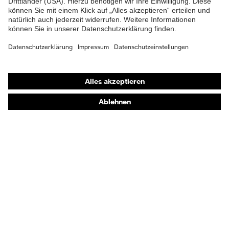
Shops
Online-Shop für B2B-Kunden
Online-Shop für Personaldienstleister
Online-Shop für Laserschutzprodukte
uvex Optik Shop Fürth
E | 3 Store
Kaufberatung
Händlersuche
Orthopädische Bestellungen