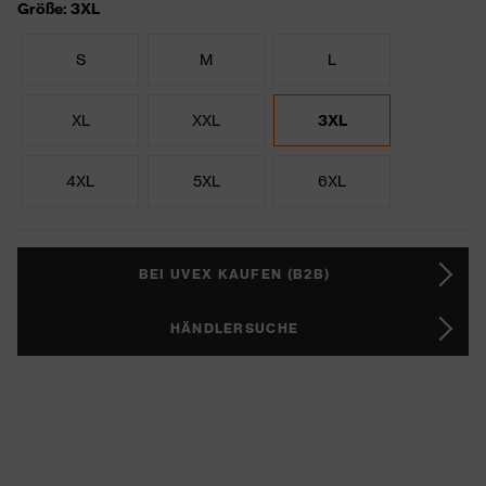
Größe: 3XL
S
M
L
XL
XXL
3XL
4XL
5XL
6XL
BEI UVEX KAUFEN (B2B)
HÄNDLERSUCHE