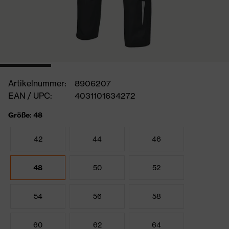
Artikelnummer:
8906207
EAN / UPC:
4031101634272
Größe: 48
42
44
46
48
50
52
54
56
58
60
62
64