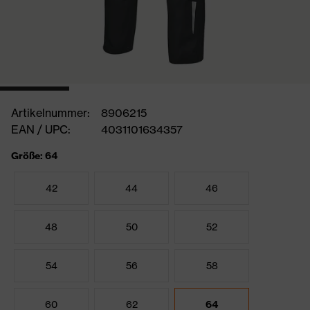
Artikelnummer:
8906215
EAN / UPC:
4031101634357
Größe: 64
42
44
46
48
50
52
54
56
58
60
62
64