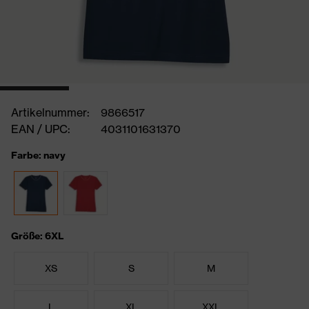
Artikelnummer:
9866517
EAN / UPC:
4031101631370
Farbe: navy
Größe: 6XL
XS
S
M
L
XL
XXL