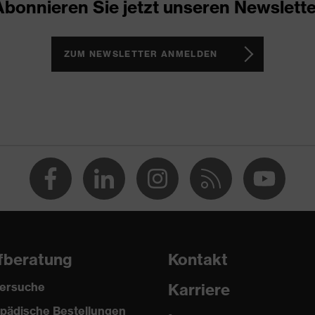
Abonnieren Sie jetzt unseren Newslette
0 % Polyester
ZUM NEWSLETTER ANMELDEN
nststoff
 ISO 20471:2013
gular Fit
beitsweste
ettverschluss
fberatung
Kontakt
ersuche
Karriere
pädische Bestellungen