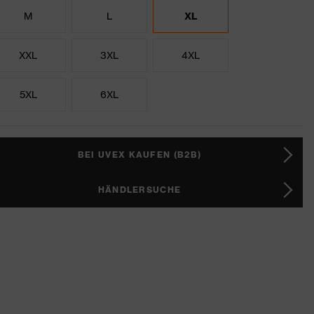
M
L
XL
XXL
3XL
4XL
5XL
6XL
BEI UVEX KAUFEN (B2B)
HÄNDLERSUCHE