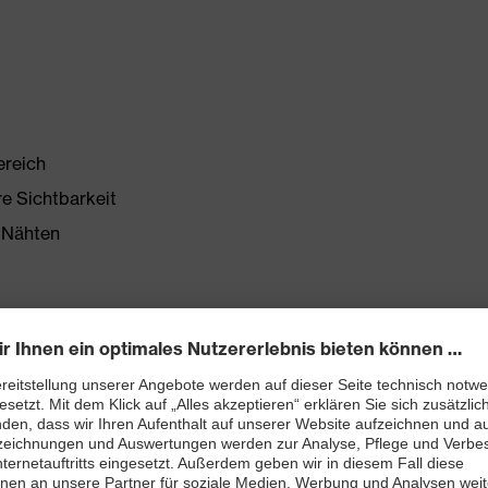
ereich
re Sichtbarkeit
 Nähten