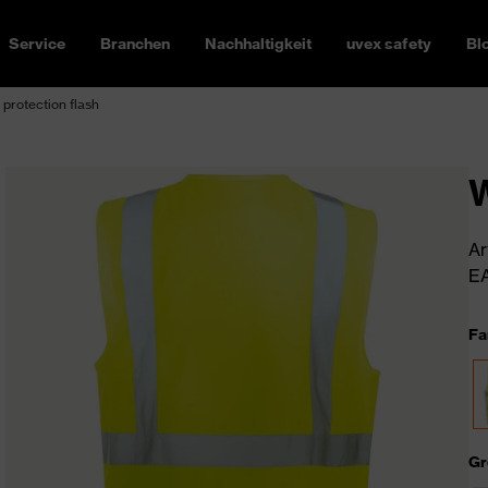
Service
Branchen
Nachhaltigkeit
uvex safety
Bl
protection flash
W
Ar
EA
Fa
Gr