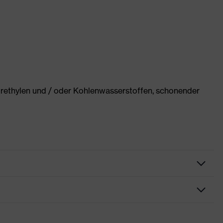
orethylen und / oder Kohlenwasserstoffen, schonender
hutzkleidung
este