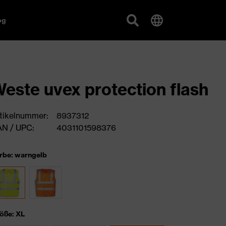
og
este uvex protection flash
tikelnummer:
8937312
N / UPC:
4031101598376
rbe: warngelb
öße: XL