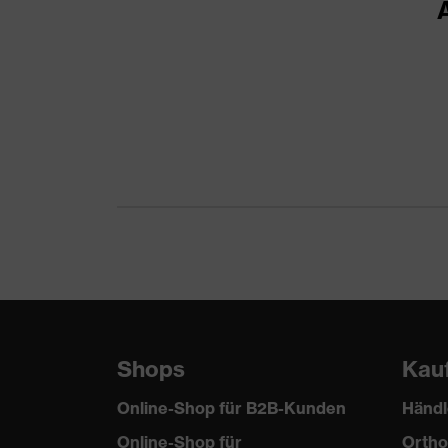
Material Oberstoff 1 inkl. Anteil
10
Material Verschluss
Ku
Norm
EN
Passform
Re
Produkttyp Untertypen
Ar
Verschluss
Kl
Shops
Kau
Online-Shop für B2B-Kunden
Händl
Online-Shop für
Ortho