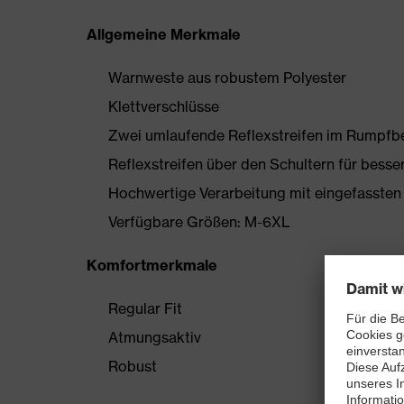
Allgemeine Merkmale
Warnweste aus robustem Polyester
Klettverschlüsse
Zwei umlaufende Reflexstreifen im Rumpfb
Reflexstreifen über den Schultern für besse
Hochwertige Verarbeitung mit eingefassten
Verfügbare Größen: M-6XL
Komfortmerkmale
Regular Fit
Atmungsaktiv
Robust