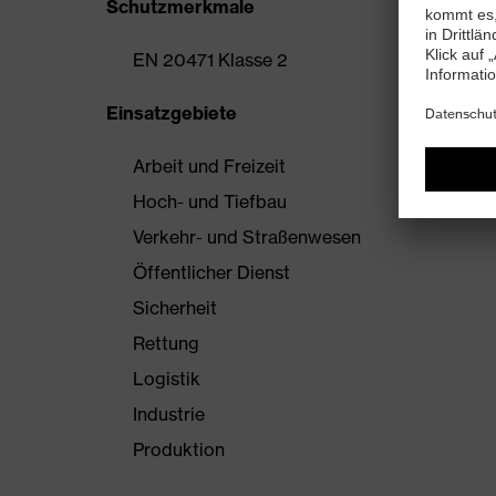
Schutzmerkmale
EN 20471 Klasse 2
Einsatzgebiete
Arbeit und Freizeit
Hoch- und Tiefbau
Verkehr- und Straßenwesen
Öffentlicher Dienst
Sicherheit
Rettung
Logistik
Industrie
Produktion