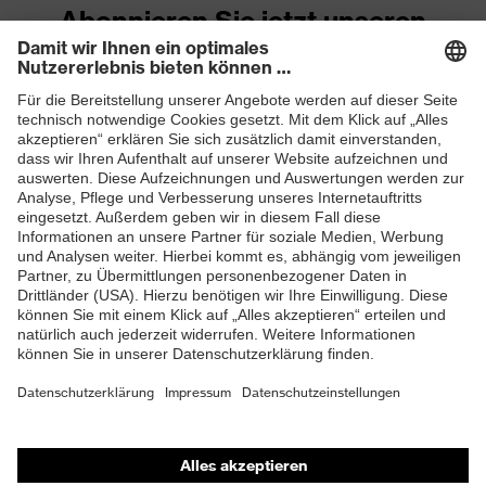
Abonnieren Sie jetzt unseren
Material
Newsletter
65 % Polyester (recycelt), 35
Oberstoff 1 inkl.
% Baumwolle
Anteil
ZUM NEWSLETTER ANMELDEN
Material
Kunststoff
Verschluss
Passform
Taillierter Schnitt
Produkttyp
Arbeitsweste
Untertypen
Verschluss
Reißverschluss
Shops
Online-Shop für B2B-Kunden