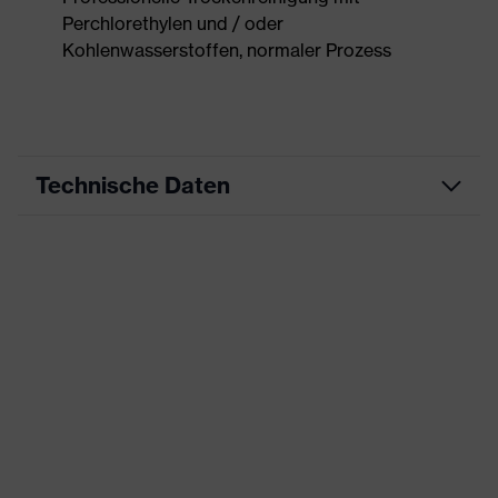
Perchlorethylen und / oder
Kohlenwasserstoffen, normaler Prozess
Technische Daten
Produktart
Arbeitskleidung
Produkttyp
Weste
Produktart
-
Untertypen
Produktfamilie
uvex suxxeed
Farbe
grau