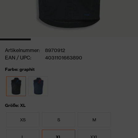
Artikelnummer:
8970912
EAN / UPC:
4031101663890
Farbe: graphit
Größe: XL
XS
S
M
L
XL
XXL