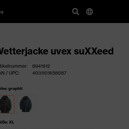
og
etterjacke uvex suXXeed
tikelnummer:
8941912
N / UPC:
4031101658087
rbe: graphit
öße: XL