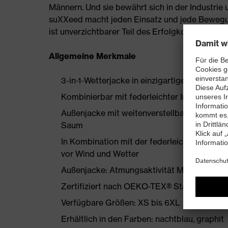
Männern. Und sie bewährt sich in der Industrie
suXXeed macht jeden Einsatz und jede Bewegung
ist unverzichtbarer Teil des Erfolgkonzepts. P
Allgemeine Merkmale
3-in-1-Wetterjacke in einzigartiger Passform
Kombinierbar mit federleichter Innenjacke
Außenjacke mit weitenverstellbarer, abneh
Saum
In Kombination mit der federleichten Innenj
vor Wind und Wetter
Außenjacke: Atmungsaktivität MVP 10.000 
Zertifiziert nach OEKO-TEX® Standard 100
Verfügbare Größen: XS bis 6XL
Erhältlich in den Farben: nachtblau, graphit