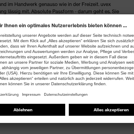
 und im Handwerk genauso wie in der Freizeit. uvex
 lässig mit. Absolute Passform - darum geht es. Sie
assform ohne Kompromisse. Freizeittauglich.
mbarer Kapuze sowie ebenfalls weitenverstellbarem
acke getragen bietet diese 3-in-1-Jacke idealen Schutz
g/m² – 24 h und Wassersäule von 10.000 mm