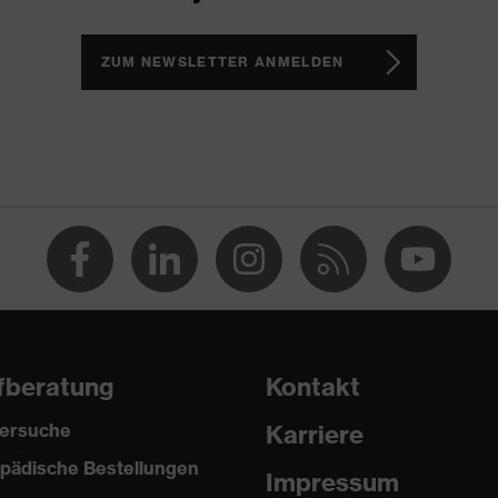
ocken
ZUM NEWSLETTER ANMELDEN
er
sthan®
fberatung
Kontakt
ersuche
Karriere
pädische Bestellungen
Impressum
yester