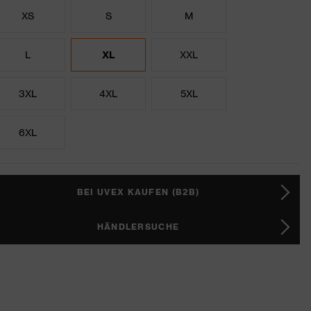
XS
S
M
L
XL
XXL
3XL
4XL
5XL
6XL
BEI UVEX KAUFEN (B2B)
HÄNDLERSUCHE