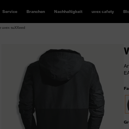
Service
Branchen
Nachhaltigkeit
uvex safety
Bl
e uvex suXXeed
W
Ar
EA
Fa
Gr