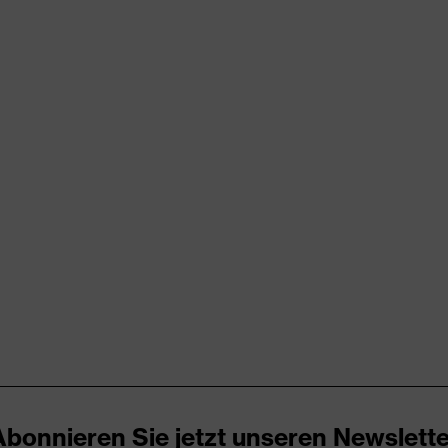
chtung
00 (18.HCN.32524)
, reflektierende Designelemente, Stehkragen, verdeckter
 an Taschen (innen/außen), teilweise mit Patte
Abonnieren Sie jetzt unseren Newslette