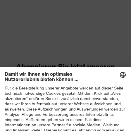
Material Scheibe
Polycarbonat (PC)
Material
Kunststoff, nicht zutreffend
Tragkörper
EN ISO 16321-1:2022, EN
Norm
172:1994 + A1:2000 +
A2:2001, EN 166:2001
Abonnieren Sie jetzt unseren
Farbe Scheibe
grau, silber
Newsletter
Transmission
53%
ZUM NEWSLETTER ANMELDEN