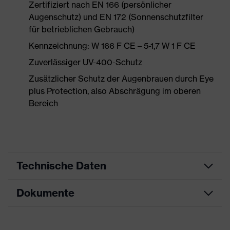
Zertifiziert nach EN 166 (persönlicher
Augenschutz) und EN 172 (Sonnenschutzfilter
für betrieblichen Gebrauch)
Kennzeichnung: W 166 F CE – 5-1,7 W 1 F CE
Zuverlässiger UV-400-Schutz
Zusätzlicher Schutz der Augenbrauen durch Eye
plus Protection, also Abschrägung im oberen
Bereich
Technische Daten
Dokumente
Produktart
Schutzbrille
Produkttyp
Bügelbrille
Datenblatt