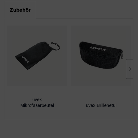
Produktfamilie
uvex pheos
Zubehör
CE Konformitätserklärung
Farbe
grau
Downloadportal für CE
Geschlecht
Unisex
Konformitätserklärungen
Scheibentönung
silberspiegel 53%
Beschichtung
Antifog
Eigenschaften
innenseitig beschlagfrei
Beschichtung
UV-Schutz
UV400
uvex
Mikrofaserbeutel
uvex Brillenetui
Schutzfilter
Blendschutz, UV-Schutz
Mehrfachkomponenten-
uvex Technologie
Technologie