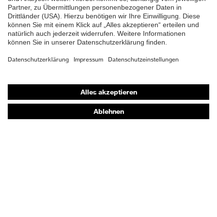
Shops
Online-Shop für B2B-Kunden
Online-Shop für Personaldienstleister
Online-Shop für Laserschutzprodukte
uvex Optik Shop Fürth
E | 3 Store
Kaufberatung
Händlersuche