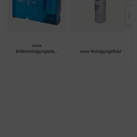
Beschichtung
uvex supravision excellence
außenseitig extrem kratzfest,
Eigenschaften
chemikalienbeständig,
Beschichtung
innenseitig beschlagfrei
uvex
UV-Schutz
UV400
Brillenreinigungsstation
uvex Reinigungsfluid
Schutzfilter
UV-Schutz
Mehrfachkomponenten-
Technologie, uvex supravision-
Beschichtungstechnologie,
uvex Technologie
uvex x-stream-Technologie,
uvex x-twist-Technologie, X-
Design
direkt an die Scheibe
angespritzte weiche Stirn- und
Nasenauflage,