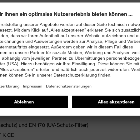
gn mit "X"-Brand
beständig (uvex supravision sapphire)
eibe
e für maximalen Tragekomfort
des Augenk
nschutz) und EN 170 (UV-Schutz-Filter)
T K CE