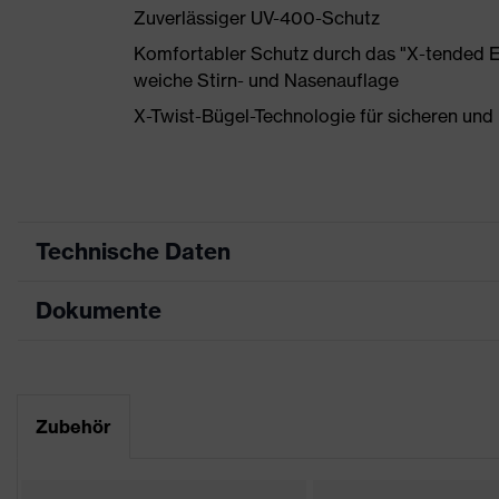
Zuverlässiger UV-400-Schutz
Komfortabler Schutz durch das "X-tended Eye
weiche Stirn- und Nasenauflage
X-Twist-Bügel-Technologie für sicheren und 
Technische Daten
Dokumente
Produktart
Schutzbrille
Produkttyp
Bügelbrille
Datenblatt
Produktfamilie
uvex pheos cx2
Zubehör
CE Konformitätserklärung
Farbe
blau, grau
Downloadportal für CE Konformitätserklä