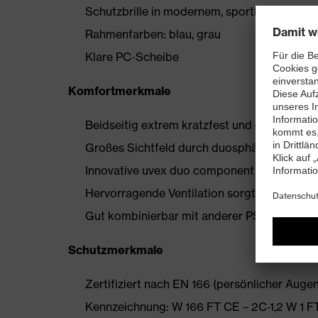
Schutzbrille in modernem, sportlichen Desi
Rahmenfarben: blau, grau
Klare PC-Scheibe
Komfortmerkmale
Beidseitig extrem kratzfest und chemikalien
Großes Sichtfeld durch duosphärische Sch
Innovative uvex duo component Technologi
Hervorragende Ventilation sorgt für gesun
Gut kombinierbar mit anderer PSA
Schutzmerkmale
Zertifiziert nach EN 166 (persönlicher Auge
Kennzeichnung: W 166 FT CE – 2C-1,2 W 1 F