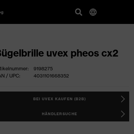
og
ügelbrille uvex pheos cx2
tikelnummer:
9198275
N / UPC:
4031101668352
BEI UVEX KAUFEN (B2B)
HÄNDLERSUCHE