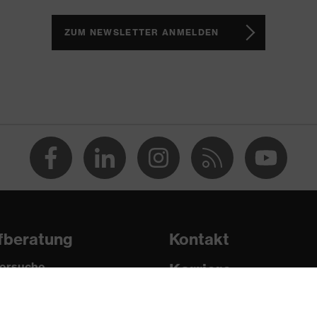
6
ZUM NEWSLETTER ANMELDEN
ten
äßiges Schmutzaufkommen, mittlere Luftfeuchtigkeit,
FT K CE
fberatung
Kontakt
ersuche
Karriere
pädische Bestellungen
Impressum
Fragen zum Kauf?
0:2002, EN 166:2001