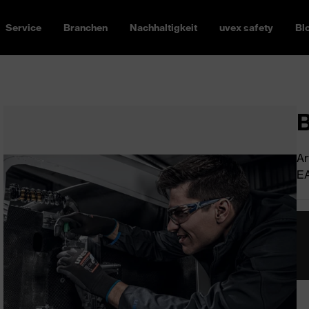
Service
Branchen
Nachhaltigkeit
uvex safety
Bl
B
Ar
EA