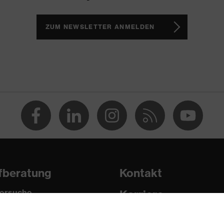
6
ZUM NEWSLETTER ANMELDEN
ten
it, mäßiges Schmutzaufkommen, mittlere Luftfeuchtigkeit,
FT KN CE
fberatung
Kontakt
ersuche
Karriere
pädische Bestellungen
Impressum