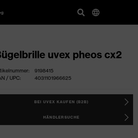
og
ügelbrille uvex pheos cx2
tikelnummer:
9198415
N / UPC:
4031101966625
BEI UVEX KAUFEN (B2B)
HÄNDLERSUCHE