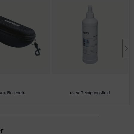
vex Brillenetui
uvex Reinigungsfluid
r