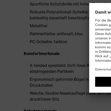
Sportliche Schutzbrille mit hoher Trageakz
Robuste Polycarbonat-Scheibe mit bewährte
beidseitig dauerhaft beschlagfreie Scheibe
Metallfrei
Rahmenfarbe: anthrazit, blau
PC-Scheibe: farblos
Komfortmerkmale
X-tended eyeshield: Soft-Seal-Rahmen-Techn
eindringenden Partikeln
Ergonomisch geformte Bügel mit weichen Bü
Druckstellen
Weiche, flexible Nasenauflage passt sich de
druckfreien Sitz