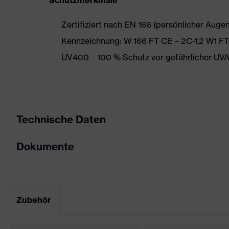
Schutzmerkmale
Zertifiziert nach EN 166 (persönlicher Auge
Kennzeichnung: W 166 FT CE – 2C-1,2 W1 
UV400 – 100 % Schutz vor gefährlicher UV
Technische Daten
Dokumente
Produktart
Schutzbrille
Produkttyp
Bügelbrille
Datenblatt
Produktfamilie
uvex pheos cx2
Zubehör
CE Konformitätserklärung
Farbe
blau, grau