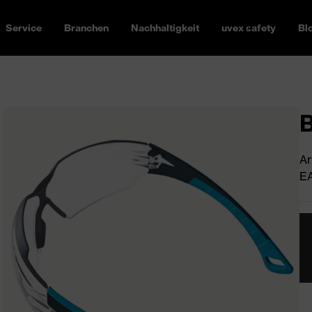
Service
Branchen
Nachhaltigkeit
uvex safety
Bl
B
Ar
EA