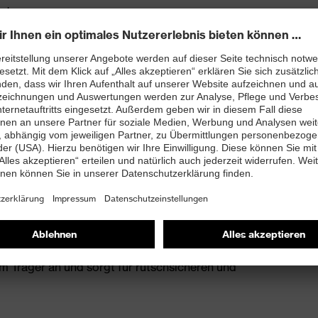
eptanz
r uvex supravision Beschichtungstechnologie –
ologie umschließt die Stirn und bietet Schutz vor
gelenden sorgen für komfortablen, sicheren Halt ohne
m Träger an und sorgt für rutschsicheren und