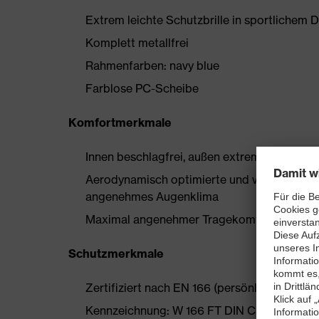
Extrem leichte Schutzbrille in sportlichem 
Komplett metallfrei
Rahmenfarben: navy blue
Farblose PC-Scheibe
Komfortmerkmale
Innen beschlagfrei, außen extrem kratzfest 
Aerodynamisch optimierte und vorgeneigte 
angenehmes Augenklima
Maximal angenehmer Tragekomfort durch g
Schutzmerkmale
Zertifiziert nach EN 166 (persönlicher Auge
Kennzeichnung: W 166 FT DIN CE – 2C-1,2 