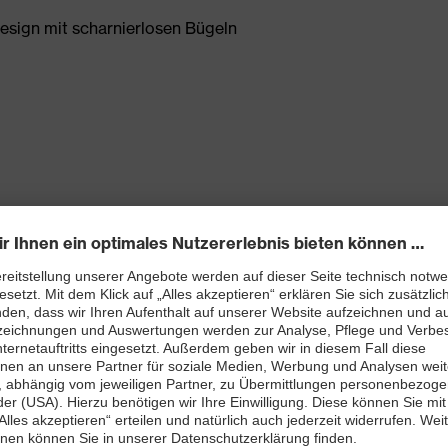
Design mit scharnierlosen Bügeln
und chemikalienbeständig (uvex supravision excellence)
Scheibengeometrie sorgt für beste Belüftung und
eringes Gewicht von nur 18 Gramm
nschutz) und EN 170 (UV-Schutz-Filter)
W 1 FTKN DIN CE