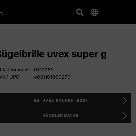
og
ügelbrille uvex super g
tikelnummer:
9172265
N / UPC:
4031101360270
BEI UVEX KAUFEN (B2B)
HÄNDLERSUCHE