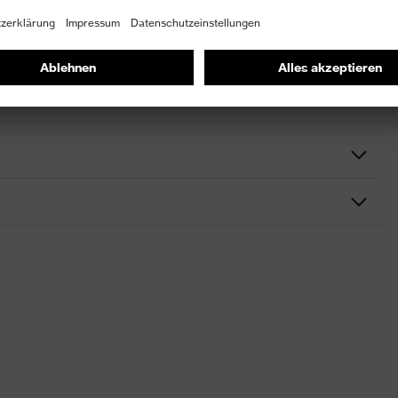
ne Wrap-around-Scheibe
rungen