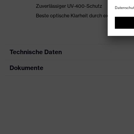
Zuverlässiger UV-400-Schutz
Beste optische Klarheit durch extrem dün
Technische Daten
Dokumente
Produktart
Schutzbrille
Produkttyp
Bügelbrille
Datenblatt
Produktfamilie
uvex super g
CE Konformitätserklärung
Farbe
blau, weiß
Downloadportal für CE Konformitätserklä
Geschlecht
Unisex