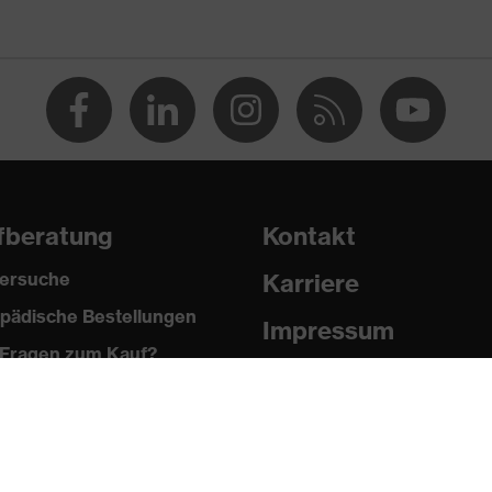
 FT KN CE
fberatung
Kontakt
ersuche
Karriere
pädische Bestellungen
Impressum
Fragen zum Kauf?
Datenschutz
Newsletter