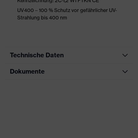
Kennzeichnung: 2C-1,2 W1 FTKN CE
UV400 – 100 % Schutz vor gefährlicher UV-
Strahlung bis 400 nm
Technische Daten
Dokumente
Produktart
Zubehör
Produkttyp
Ersatzscheibe
CE Konformitätserklärung
Produktfamilie
Replacement lens
Downloadportal für CE
Farbe
farblos
Konformitätserklärungen
Geschlecht
-