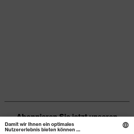
Eigenschaften
keine speziellen
Scheibentönung
Eigenschaften
Eigenschaften
zum Montieren an die
Zubehör
Schutzbrille uvex ultravision
Material Scheibe
Polycarbonat (PC)
Farbe Scheibe
farblos
Transmission
91%
Abonnieren Sie jetzt unseren
Newsletter