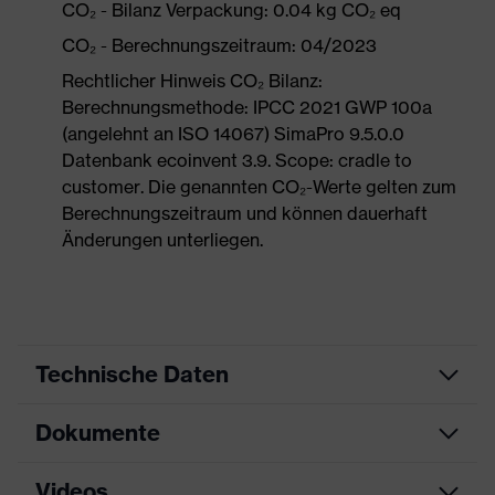
CO₂ - Bilanz Verpackung: 0.04 kg CO₂ eq
CO₂ - Berechnungszeitraum: 04/2023
Rechtlicher Hinweis CO₂ Bilanz:
Berechnungsmethode: IPCC 2021 GWP 100a
(angelehnt an ISO 14067) SimaPro 9.5.0.0
Datenbank ecoinvent 3.9. Scope: cradle to
customer. Die genannten CO₂-Werte gelten zum
Berechnungszeitraum und können dauerhaft
Änderungen unterliegen.
Technische Daten
Dokumente
Produktart
Schutzbrille
Produkttyp
Vollsichtbrille
Videos