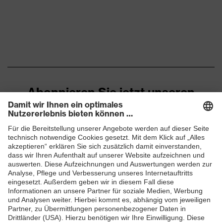
Norm
EN 170:2002, EN 166:2001
Farbe Scheibe
farblos
Transmission
91%
Abonnieren Sie jetzt unseren
Newsletter
ZUM NEWSLETTER ANMELDEN