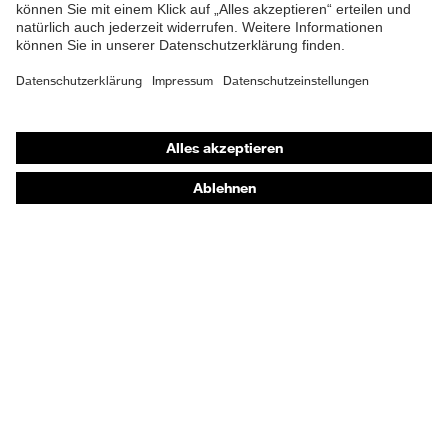
Shops
Online-Shop für B2B-Kunden
Online-Shop für Personaldienstleister
Online-Shop für Laserschutzprodukte
uvex Optik Shop Fürth
E | 3 Store
Kaufberatung
Händlersuche
Orthopädische Bestellungen