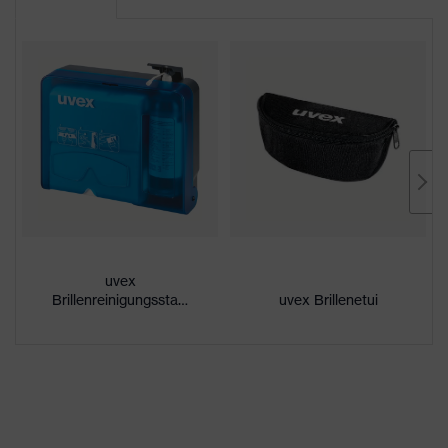
CE Konformitätserklärung
Farbe
gelb
Downloadportal für CE
Geschlecht
Unisex
Konformitätserklärungen
Scheibentönung
farblos
Beschichtung
uvex supravision excellence
außenseitig extrem kratzfest,
Eigenschaften
chemikalienbeständig,
Beschichtung
innenseitig beschlagfrei
uvex
UV-Schutz
UV400
Brillenreinigungsstation
uvex Brillenetui
Schutzfilter
UV-Schutz
uvex
uvex supravision-
Technologie
Beschichtungstechnologie