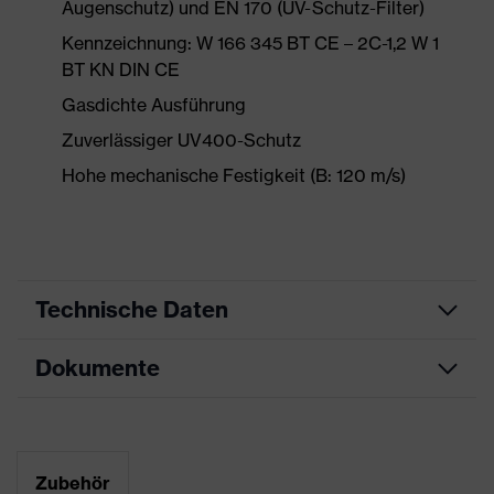
Augenschutz) und EN 170 (UV-Schutz-Filter)
Kennzeichnung: W 166 345 BT CE – 2C-1,2 W 1
BT KN DIN CE
Gasdichte Ausführung
Zuverlässiger UV400-Schutz
Hohe mechanische Festigkeit (B: 120 m/s)
Technische Daten
Dokumente
Produktart
Schutzbrille
Produkttyp
Vollsichtbrille
Datenblatt
Produktfamilie
uvex ultravision
Zubehör