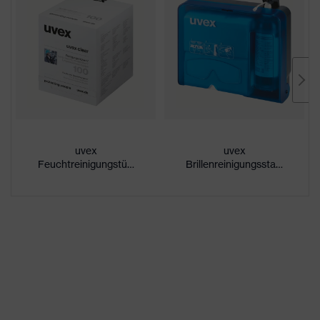
Konformitätserklärungen
Scheibentönung
farblos
Beschichtung
Antifog
Eigenschaften
chemikalienbeständig,
Beschichtung
innenseitig beschlagfrei
UV-Schutz
UV380
uvex
uvex
Feuchtreinigungstücher
Brillenreinigungsstation
Schutzfilter
UV-Schutz
uvex
Mehrfachkomponenten-
Technologie
Technologie
Längenverstellbares Kopfband,
Ausstattung
Scheibenwechsel möglich
Eigenschaften
Signalfarberkennung