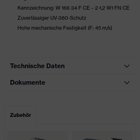
Kennzeichnung: W 166 34 F CE – 2-1,2 W1 FN CE
Zuverlässiger UV-380-Schutz
Hohe mechanische Festigkeit (F: 45 m/s)
Technische Daten
Dokumente
Produktart
Schutzbrille
Produkttyp
Vollsichtbrille
Datenblatt
Produktfamilie
uvex ultravision
Zubehör
CE Konformitätserklärung
Farbe
grau, transparent
Downloadportal für CE
Geschlecht
Unisex