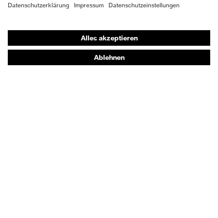
Shops
Online-Shop für B2B-Kunden
Online-Shop für Personaldienstleister
Online-Shop für Laserschutzprodukte
uvex Optik Shop Fürth
E | 3 Store
Kaufberatung
Händlersuche
Orthopädische Bestellungen
Noch Fragen zum Kauf?