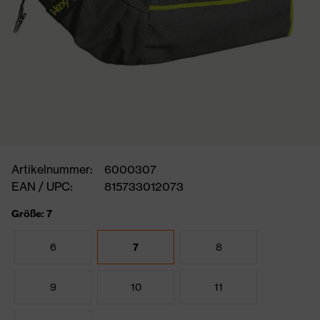
Artikelnummer:
6000307
EAN / UPC:
815733012073
Größe: 7
6
7
8
9
10
11