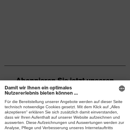
Obermaterial
Polyester (PES)
Schutz vor Abschürfungen,
Schutz
Schutz vor
mechanische
Stichverletzungen, Schutz
Risiken
vor Schnittverletzungen
EN 388:2016 + A1:2018, EN
Norm
ISO 21420:2020
Abonnieren Sie jetzt unseren
Newsletter
ZUM NEWSLETTER ANMELDEN