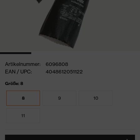
Artikelnummer:
6096808
EAN / UPC:
4048612051122
Größe: 8
8
9
10
11