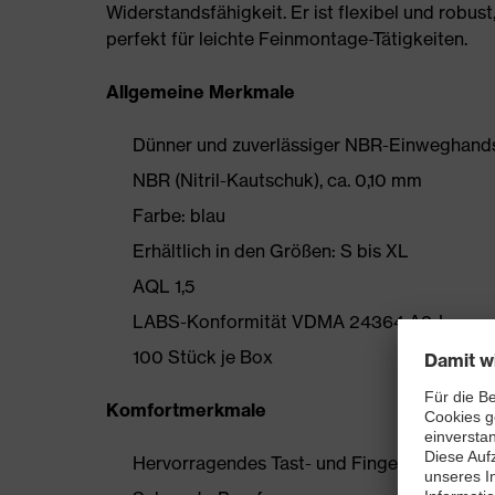
Widerstandsfähigkeit. Er ist flexibel und robust
perfekt für leichte Feinmontage-Tätigkeiten.
Allgemeine Merkmale
Dünner und zuverlässiger NBR-Einweghand
NBR (Nitril-Kautschuk), ca. 0,10 mm
Farbe: blau
Erhältlich in den Größen: S bis XL
AQL 1,5
LABS-Konformität VDMA 24364 A2-L
100 Stück je Box
Komfortmerkmale
Hervorragendes Tast- und Fingerspitzengef