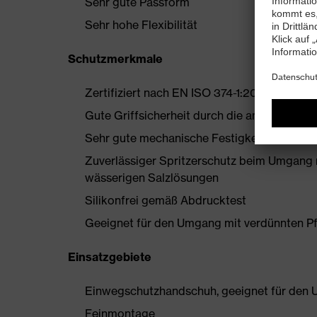
Sehr gute Passform
Sehr hohe Flexibilität
Schutzmerkmale
Zertifiziert nach EN ISO 374-1:2016/Type B (
Gute Griffsicherheit durch die angeraute 
Sehr gute mechanische Festigkeit
Zuverlässiger Spritzerschutz beim Umgang 
wässerigen Salzlösungen
Silikonfrei gemäß Abdrucktest
Geeignet für den Umgang mit verdünnten Pf
Einsatzgebiete
Einwegschutzhandschuh, geeignet für den U
Feinmontage