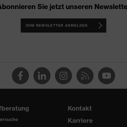
Abonnieren Sie jetzt unseren Newslette
ng
ZUM NEWSLETTER ANMELDEN
37% (T), Natriumhydroxid 40% (K), Wasserstoffperoxid 30%
dehyde, Schutz vor Laugen
:2016 + A1:2018, EN ISO 374-5:2016, EN ISO 21420:2020
fberatung
Kontakt
ersuche
Karriere