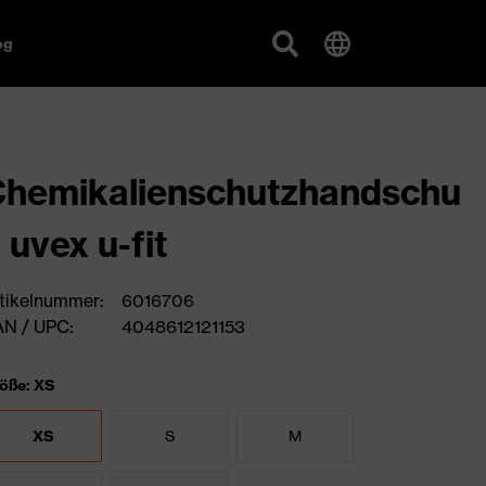
og
hemikalienschutzhandschu
 uvex u-fit
tikelnummer:
6016706
N / UPC:
4048612121153
öße: XS
XS
S
M