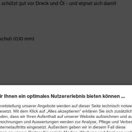
, schützt gut vor Dreck und Öl – und eignet sich damit
schuh (0,10 mm)
ühl