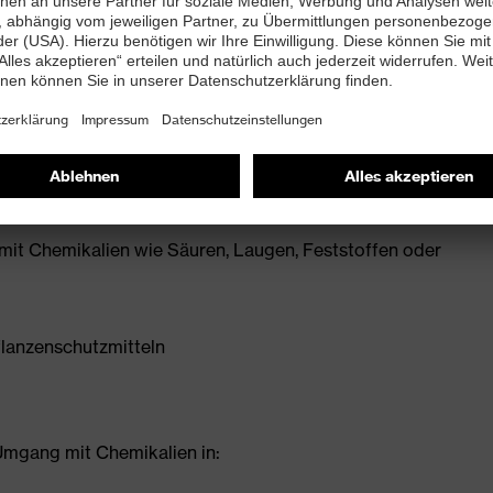
K P T)
Handschuhoberfläche
mit Chemikalien wie Säuren, Laugen, Feststoffen oder
lanzenschutzmitteln
mgang mit Chemikalien in: