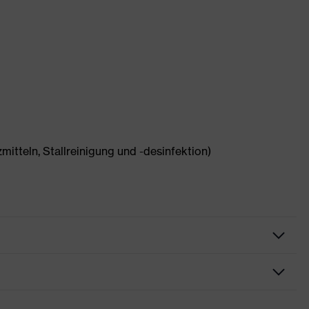
itteln, Stallreinigung und -desinfektion)
chuh
chutzhandschuhe