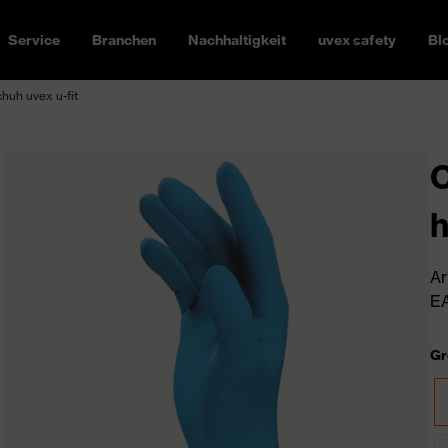
Service
Branchen
Nachhaltigkeit
uvex safety
Bl
uh uvex u-fit
C
h
Ar
EA
Gr