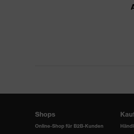
Beständigkeit gegen
Fette
Substanzen
Obermaterial
Ohne Fütteru
Permeationsbeständigkeit
Type B
Formaldehyd 
Prüfchemikalien
(P)
Schutz chemische Risiken
Schutz vor Al
Beschichtungsstärke
0.10
Norm
EN ISO 374-1
Shops
Kau
Online-Shop für B2B-Kunden
Händl