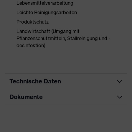
Lebensmittelverarbeitung
Leichte Reinigungsarbeiten
Produktschutz
Landwirtschaft (Umgang mit
Pflanzenschutzmitteln, Stallreinigung und -
desinfektion)
Technische Daten
Dokumente
Produktart
Schutzhandschuh
Produkttyp
Chemikalienschutzhandschu
Datenblatt
Produktfamilie
uvex u-fit