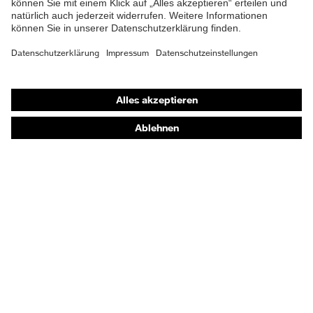
Shops
Online-Shop für B2B-Kunden
Online-Shop für Personaldienstleister
Online-Shop für Laserschutzprodukte
uvex Optik Shop Fürth
E | 3 Store
Kaufberatung
Händlersuche
Orthopädische Bestellungen