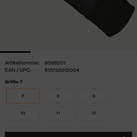
Artikelnummer:
6098201
EAN / UPC:
815733012004
Größe: 7
7
8
9
10
11
12