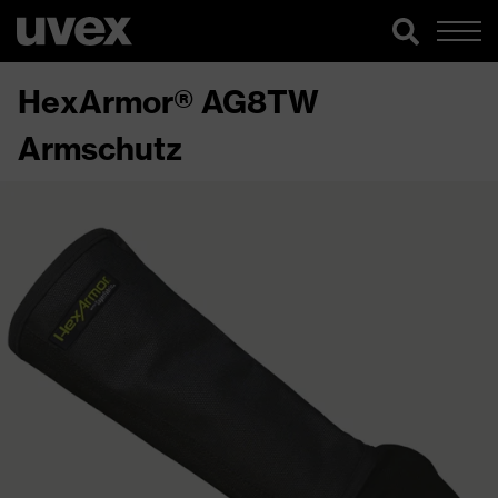
HexArmor® AG8TW
Armschutz