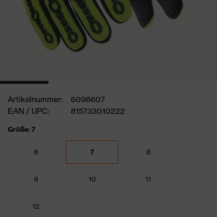
Artikelnummer:
6098607
EAN / UPC:
815733010222
Größe: 7
6
7
8
9
10
11
12