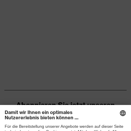
Arbeitsumgebung
geeignet
Obermaterial
Nylon
Schutz
Schutz vor Abschürfungen,
mechanische
Schutz vor
Risiken
Schnittverletzungen
Handschuhlänge
24
EN 388:2016 + A1:2018, EN
Norm
ISO 21420:2020
Abonnieren Sie jetzt unseren
Newsletter