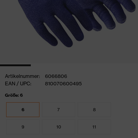
Artikelnummer:
6066806
EAN / UPC:
810070600495
Größe: 6
6
7
8
9
10
11