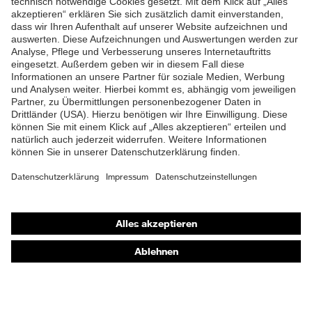
ZUM NEWSLETTER ANMELDEN
Shops
Online-Shop für B2B-Kunden
Online-Shop für Personaldienstleister
Online-Shop für Laserschutzprodukte
uvex Optik Shop Fürth