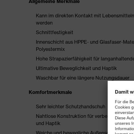
Allgemeine Merkmale
Kann im direkten Kontakt mit Lebensmittel
werden
Schnittfestigkeit
Innenschicht aus HPPE- und Glasfaser-Mate
Polyestermix
Hohe Strapazierfähigkeit für langanhaltend
Ultimative Beweglichkeit und Haptik
Waschbar für eine längere Nutzungsdauer
Komfortmerkmale
Sehr leichter Schutzhandschuh
Nahtlose Konstruktion für verbesserten Tr
und Haptik
Weiche und bewegliche Außenschicht