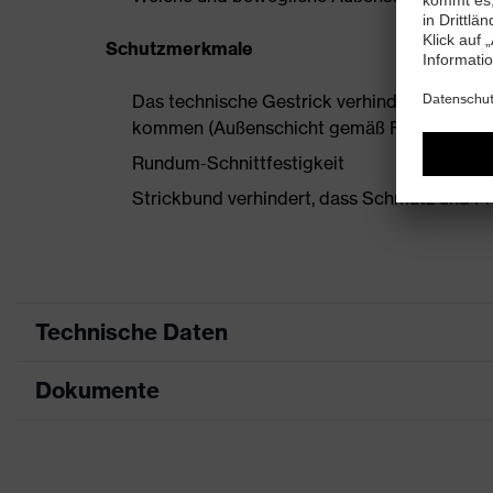
Schutzmerkmale
Das technische Gestrick verhindert, dass H
kommen (Außenschicht gemäß FDA 21 CFR 17
Rundum-Schnittfestigkeit
Strickbund verhindert, dass Schmutz und F
Technische Daten
Dokumente
Produktart
Schutzha
Produkttyp
Schnittsc
Datenblatt
Produktfamilie
HexArmor