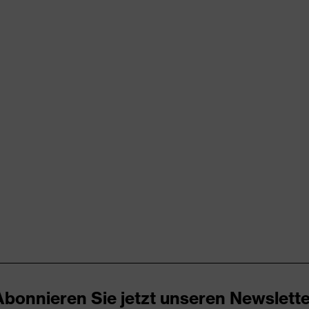
chichtung
(R)
kbund
ene und leicht feuchte Arbeitsumgebungen geeignet
r Abschürfungen, Schutz vor Schnittverletzungen
Abonnieren Sie jetzt unseren Newslette