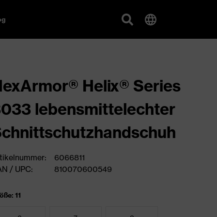
og
exArmor® Helix® Series
033 lebensmittelechter
chnittschutzhandschuh
tikelnummer:
6066811
N / UPC:
810070600549
öße: 11