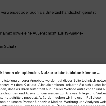
n verwendet oder auch als Unterziehhandschuh genutzt
rialmix sowie eine Außenschicht aus 13-Gauge-
en Schutz
agekomfort unter Beibehaltung der hohen Beweglichkeit