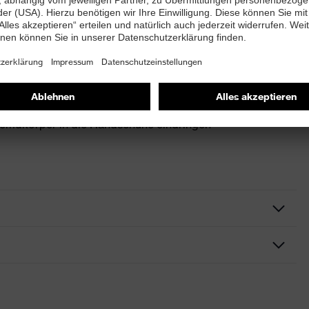
andschuhpartikel mit Lebensmitteln in Berührung
7.1630 auf Lebensmittelechtheit geprüft)
remdkörper in die Handschuhe eindringen
ndschuh
hutzhandschuhe