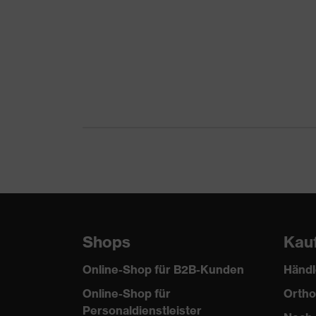
Norm
EN 388:20
Shops
Kau
Online-Shop für B2B-Kunden
Händl
Online-Shop für
Ortho
Personaldienstleister