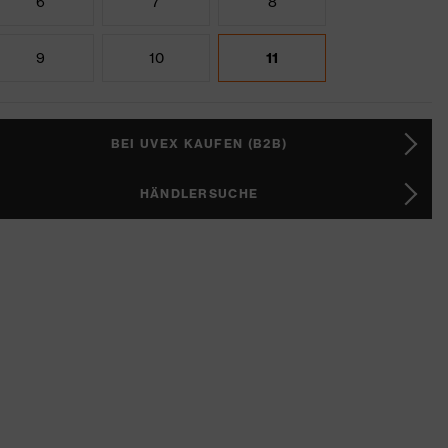
6
7
8
9
10
11
BEI UVEX KAUFEN (B2B)
HÄNDLERSUCHE