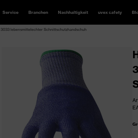
Service
Branchen
Nachhaltigkeit
uvex safety
Bl
 3033 lebensmittelechter Schnittschutzhandschuh
H
3
S
Ar
EA
Gr