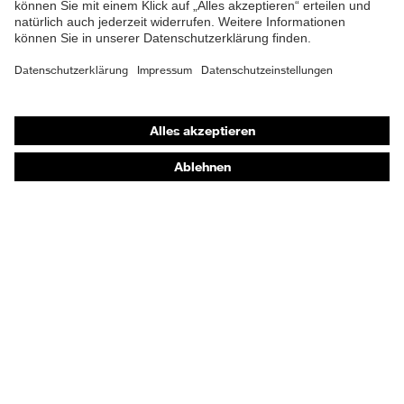
Shops
Online-Shop für B2B-Kunden
Online-Shop für Personaldienstleister
Online-Shop für Laserschutzprodukte
uvex Optik Shop Fürth
E | 3 Store
Kaufberatung
Händlersuche
Orthopädische Bestellungen