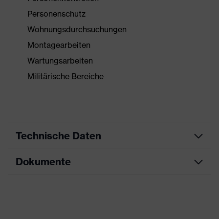
Personenschutz
Wohnungsdurchsuchungen
Montagearbeiten
Wartungsarbeiten
Militärische Bereiche
Technische Daten
Dokumente
Produktart
Schutzhandschuh
Produkttyp
Montagehandschuhe
Datenblatt
Produktfamilie
HexArmor