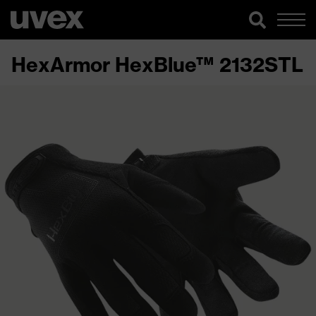
HexArmor HexBlue™ 2132STL