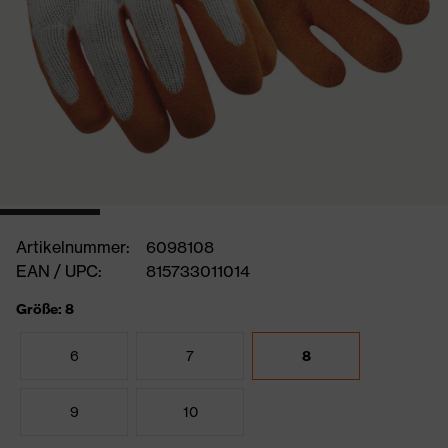
Artikelnummer:
6098108
EAN / UPC:
815733011014
Größe: 8
6
7
8
9
10