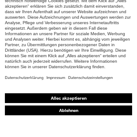
ZUM NEWSLETTER ANMELDEN
Shops
Online-Shop für B2B-Kunden
Online-Shop für Personaldienstleister
Online-Shop für Laserschutzprodukte
uvex Optik Shop Fürth